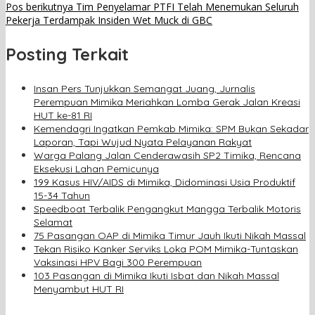
Pos berikutnya
Tim Penyelamar PTFI Telah Menemukan Seluruh
Pekerja Terdampak Insiden Wet Muck di GBC
Posting Terkait
Insan Pers Tunjukkan Semangat Juang, Jurnalis
Perempuan Mimika Meriahkan Lomba Gerak Jalan Kreasi
HUT ke-81 RI
Kemendagri Ingatkan Pemkab Mimika: SPM Bukan Sekadar
Laporan, Tapi Wujud Nyata Pelayanan Rakyat
Warga Palang Jalan Cenderawasih SP2 Timika, Rencana
Eksekusi Lahan Pemicunya
199 Kasus HIV/AIDS di Mimika, Didominasi Usia Produktif
15-34 Tahun
Speedboat Terbalik Pengangkut Mangga Terbalik Motoris
Selamat
75 Pasangan OAP di Mimika Timur Jauh Ikuti Nikah Massal
Tekan Risiko Kanker Serviks Loka POM Mimika-Tuntaskan
Vaksinasi HPV Bagi 300 Perempuan
103 Pasangan di Mimika Ikuti Isbat dan Nikah Massal
Menyambut HUT RI