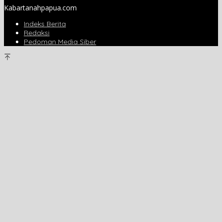
Kabartanahpapua.com
Indeks Berita
Redaksi
Pedoman Media Siber