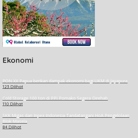
Ekonomi
PON XX Papua berikan dampak ekonomi bagi UKM di Jayapura
123 Dilihat
Cold Storage 100 ton di PPI Pomako Segera Direhab
110 Dilihat
SKK Migas dan Inpex Indonesia Tandatangani HoA Pengelolaan
Blok Masela
84 Dilihat