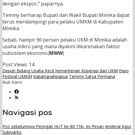
dengan ekspor,” paparnya.
Temmy berharap Bupati dan Wakil Bupati Mimika dapat
terus mendampingi para pelaku UMKM di Kabupaten
Mimika.
Sebab, hampir 90 persen pelaku UKM di Mimika adalah
usaha mikro yang mana diyakini dikarenakan faktor
subsistem ekonomi.(
MWW
)
Post Views:
14
Deputi Bidang Usaha Kecil Kementerian Koperasi dan UKM
Expo
Festival UMKM
Kabartanahpapua
Temmy Satya Permana
Ikuti Kami
Navigasi pos
Pos sebelumnya
Peringati HUT ke-80 TNI, Ini Pesan Jenderal Agus
Subiyanto