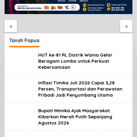
Kemendagri Ingatkan
Warga Palang Jalan
Pemkab Mimika: SPM
Cenderawasih SP2
Bukan Sekadar
Timika, Rencana
«
»
Laporan, Tapi Wujud
Eksekusi Lahan
Nyata Pelayanan
Pemicunya
Rakyat
Tanah Papua
HUT ke-81 RI, Distrik Wania Gelar
Beragam Lomba untuk Perkuat
Kebersamaan
Inflasi Timika Juli 2026 Capai 3,28
Persen, Transportasi dan Perawatan
Pribadi Jadi Penyumbang Utama
Bupati Mimika Ajak Masyarakat
Kibarkan Merah Putih Sepanjang
Agustus 2026