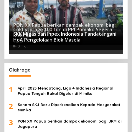
PON XX Papua berikan dampak ekonomi bagi
Cold Storage 100 ton di PPI Pomako Segera
UKM di Jayapura
SKK Migas dan Inpex Indonesia Tandatangani
Direhab
122 Dilihat
HoA Pengelolaan Blok Masela
108 Dilihat
84 Dilihat
Olahraga
1
April 2025 Mendatang, Liga 4 Indonesia Regional
Papua Tengah Bakal Digelar di Mimika
2
Senam SKJ Baru Diperkenalkan Kepada Masyarakat
Mimika
3
PON XX Papua berikan dampak ekonomi bagi UKM di
Jayapura