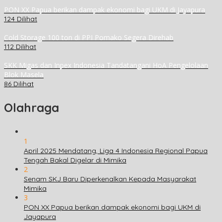
PON XX Papua berikan dampak ekonomi bagi UKM di Jayapura
124 Dilihat
Cold Storage 100 ton di PPI Pomako Segera Direhab
112 Dilihat
SKK Migas dan Inpex Indonesia Tandatangani HoA Pengelolaan
Blok Masela
86 Dilihat
Olahraga
1
April 2025 Mendatang, Liga 4 Indonesia Regional Papua
Tengah Bakal Digelar di Mimika
2
Senam SKJ Baru Diperkenalkan Kepada Masyarakat
Mimika
3
PON XX Papua berikan dampak ekonomi bagi UKM di
Jayapura