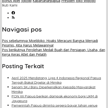
Bonus Atlet
Jokowi
Kabartanahpapua
Presiden Joko Widodo
Ikuti Kami
Navigasi pos
Pos sebelumnya
Moeldoko: Hoaks Meracuni Bangsa Menjadi
Pesimis, Kita Harus Melawannya!
Pos berikutnya
Perolehan Medali Buah dari Persiapan, Usaha, dan
Kerja Keras Atlet dan Pelatih
Posting Terkait
April 2025 Mendatang, Liga 4 Indonesia Regional Papua
Tengah Bakal Digelar di Mimika
Senam SKJ Baru Diperkenalkan Kepada Masyarakat
Mimika
PON XX Papua berikan dampak ekonomi bagi UKM di
Jayapura
Pemerintah Papua diminta segera bayar lahan venue