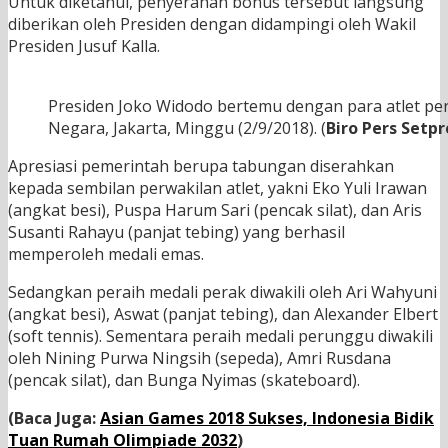
Untuk diketahui, penyerahan bonus tersebut langsung
diberikan oleh Presiden dengan didampingi oleh Wakil
Presiden Jusuf Kalla.
Presiden Joko Widodo bertemu dengan para atlet pera
Negara, Jakarta, Minggu (2/9/2018). (
Biro Pers Setpr
Apresiasi pemerintah berupa tabungan diserahkan
kepada sembilan perwakilan atlet, yakni Eko Yuli Irawan
(angkat besi), Puspa Harum Sari (pencak silat), dan Aris
Susanti Rahayu (panjat tebing) yang berhasil
memperoleh medali emas.
Sedangkan peraih medali perak diwakili oleh Ari Wahyuni
(angkat besi), Aswat (panjat tebing), dan Alexander Elbert
(soft tennis). Sementara peraih medali perunggu diwakili
oleh Nining Purwa Ningsih (sepeda), Amri Rusdana
(pencak silat), dan Bunga Nyimas (skateboard).
(Baca Juga:
Asian Games 2018 Sukses, Indonesia Bidik
Tuan Rumah Olimpiade 2032
)