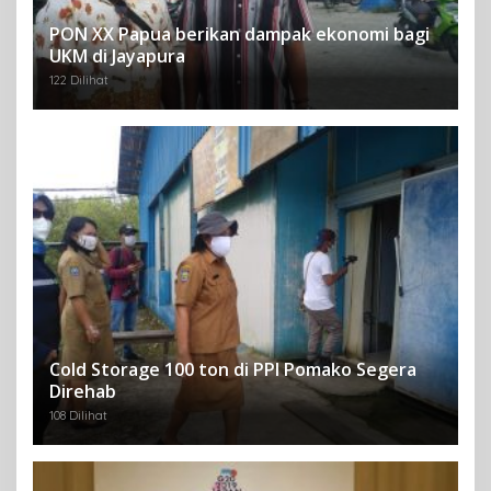
PON XX Papua berikan dampak ekonomi bagi
UKM di Jayapura
122 Dilihat
Cold Storage 100 ton di PPI Pomako Segera
Direhab
108 Dilihat