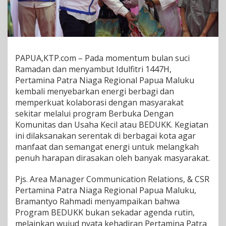
a
P
a
t
r
a
PAPUA,KTP.com – Pada momentum bulan suci
N
Ramadan dan menyambut Idulfitri 1447H,
i
Pertamina Patra Niaga Regional Papua Maluku
a
g
kembali menyebarkan energi berbagi dan
a
memperkuat kolaborasi dengan masyarakat
,
sekitar melalui program Berbuka Dengan
E
Komunitas dan Usaha Kecil atau BEDUKK. Kegiatan
n
ini dilaksanakan serentak di berbagai kota agar
e
r
manfaat dan semangat energi untuk melangkah
g
penuh harapan dirasakan oleh banyak masyarakat.
i
B
Pjs. Area Manager Communication Relations, & CSR
e
Pertamina Patra Niaga Regional Papua Maluku,
r
b
Bramantyo Rahmadi menyampaikan bahwa
a
Program BEDUKK bukan sekadar agenda rutin,
g
melainkan wujud nyata kehadiran Pertamina Patra
i