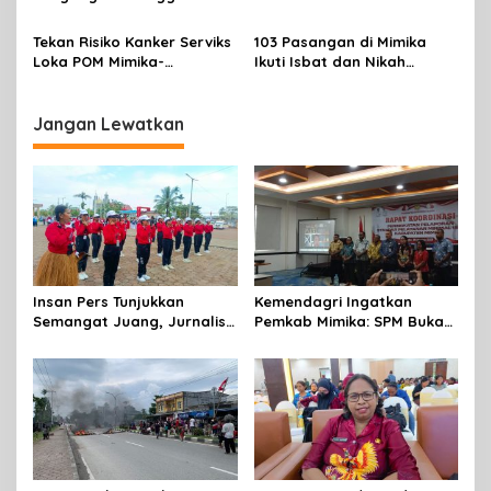
Terbalik Motoris Selamat
Massal
Tekan Risiko Kanker Serviks
103 Pasangan di Mimika
Loka POM Mimika-
Ikuti Isbat dan Nikah
Tuntaskan Vaksinasi HPV
Massal Menyambut HUT RI
Bagi 300 Perempuan
Jangan Lewatkan
Insan Pers Tunjukkan
Kemendagri Ingatkan
Semangat Juang, Jurnalis
Pemkab Mimika: SPM Bukan
Perempuan Mimika
Sekadar Laporan, Tapi
Meriahkan Lomba Gerak
Wujud Nyata Pelayanan
Jalan Kreasi HUT ke-81 RI
Rakyat