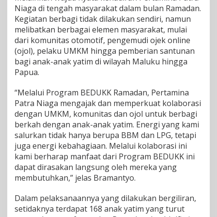
Niaga di tengah masyarakat dalam bulan Ramadan.
d
i
Kegiatan berbagi tidak dilakukan sendiri, namun
T
melibatkan berbagai elemen masyarakat, mulai
i
dari komunitas otomotif, pengemudi ojek online
m
(ojol), pelaku UMKM hingga pemberian santunan
u
bagi anak-anak yatim di wilayah Maluku hingga
r
I
Papua.
n
d
“Melalui Program BEDUKK Ramadan, Pertamina
o
Patra Niaga mengajak dan memperkuat kolaborasi
n
dengan UMKM, komunitas dan ojol untuk berbagi
e
s
berkah dengan anak-anak yatim. Energi yang kami
i
salurkan tidak hanya berupa BBM dan LPG, tetapi
a
juga energi kebahagiaan. Melalui kolaborasi ini
b
kami berharap manfaat dari Program BEDUKK ini
e
r
dapat dirasakan langsung oleh mereka yang
s
membutuhkan,” jelas Bramantyo.
a
m
Dalam pelaksanaannya yang dilakukan bergiliran,
a
setidaknya terdapat 168 anak yatim yang turut
U