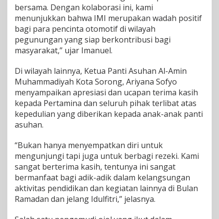
Y
bersama. Dengan kolaborasi ini, kami
a
menunjukkan bahwa IMI merupakan wadah positif
t
bagi para pencinta otomotif di wilayah
i
m
pegunungan yang siap berkontribusi bagi
d
masyarakat,” ujar Imanuel.
i
B
Di wilayah lainnya, Ketua Panti Asuhan Al-Amin
u
Muhammadiyah Kota Sorong, Ariyana Sofyo
l
a
menyampaikan apresiasi dan ucapan terima kasih
n
kepada Pertamina dan seluruh pihak terlibat atas
S
kepedulian yang diberikan kepada anak-anak panti
u
asuhan.
c
i
“Bukan hanya menyempatkan diri untuk
mengunjungi tapi juga untuk berbagi rezeki. Kami
sangat berterima kasih, tentunya ini sangat
bermanfaat bagi adik-adik dalam kelangsungan
aktivitas pendidikan dan kegiatan lainnya di Bulan
Ramadan dan jelang Idulfitri,” jelasnya.