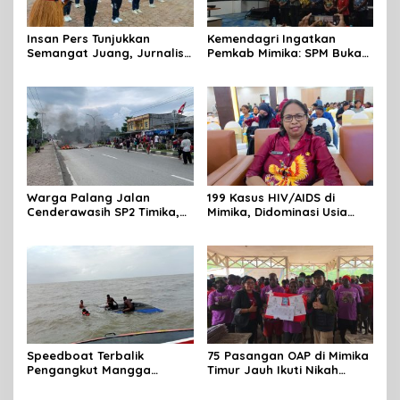
Insan Pers Tunjukkan
Kemendagri Ingatkan
Semangat Juang, Jurnalis
Pemkab Mimika: SPM Bukan
Perempuan Mimika
Sekadar Laporan, Tapi
Meriahkan Lomba Gerak
Wujud Nyata Pelayanan
Jalan Kreasi HUT ke-81 RI
Rakyat
Warga Palang Jalan
199 Kasus HIV/AIDS di
Cenderawasih SP2 Timika,
Mimika, Didominasi Usia
Rencana Eksekusi Lahan
Produktif 15-34 Tahun
Pemicunya
Speedboat Terbalik
75 Pasangan OAP di Mimika
Pengangkut Mangga
Timur Jauh Ikuti Nikah
Terbalik Motoris Selamat
Massal