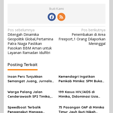
Ikuti Kami
N
Pos sebelumnya
Pos berikutnya
Ditengah Dinamika
Penembakan di Area
a
Geopolitik Global,Pertamina
Freeport,1 Orang Dilaporkan
v
Patra Niaga Pastikan
Meninggal
Pasokan BBM Aman untuk
i
Layanan Ramadan Idulfitri
g
Posting Terkait
a
s
Insan Pers Tunjukkan
Kemendagri Ingatkan
i
Semangat Juang, Jurnalis
Pemkab Mimika: SPM Bukan
p
Perempuan Mimika
Sekadar Laporan, Tapi
Meriahkan Lomba Gerak
Wujud Nyata Pelayanan
Warga Palang Jalan
199 Kasus HIV/AIDS di
o
Jalan Kreasi HUT ke-81 RI
Rakyat
Cenderawasih SP2 Timika,
Mimika, Didominasi Usia
s
Rencana Eksekusi Lahan
Produktif 15-34 Tahun
Pemicunya
Speedboat Terbalik
75 Pasangan OAP di Mimika
Pengangkut Mangga
Timur Jauh Ikuti Nikah