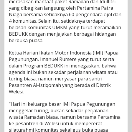
M
merasakan manfaat paket Ramadan dan Idulfitri
K
yang dibagikan langsung oleh Pertamina Patra
M
Niaga bersama setidaknya 60 pengendara ojol dan
,
4 komunitas. Selain itu, setidaknya terdapat
K
belasan komunitas UMKM yang turut meramaikan
o
m
BEDUKK dengan menjajakan berbagai hidangan
u
berbuka puasa.
n
i
Ketua Harian Ikatan Motor Indonesia (IMI) Papua
t
Pegunungan, Imanuel Rumere yang turut serta
a
s
dalam Program BEDUKK ini menegaskan, bahwa
,
agenda ini bukan sekadar perjalanan wisata atau
O
turing biasa, namun menyasar para santri
j
Pesantren Al-Istiqomah yang berada di Distrik
o
l
Welesi.
d
a
“Hari ini keluarga besar IMI Papua Pegunungan
n
menggelar turing, bukan sekadar perjalanan
A
wisata Ramadan biasa, namun bersama Pertamina
n
a
ke pesantren di Welesi untuk mempererat
k
silaturahmi komunitas sekaligus buka puasa