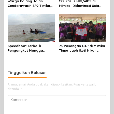
Warga Palang Jalan
199 Kasus HIV/AIDS di
Cenderawasih SP2 Timika,
Mimika, Didominasi Usia
Rencana Eksekusi Lahan
Produktif 15-34 Tahun
Pemicunya
Speedboat Terbalik
75 Pasangan OAP di Mimika
Pengangkut Mangga
Timur Jauh Ikuti Nikah
Terbalik Motoris Selamat
Massal
Tinggalkan Balasan
Alamat email Anda tidak akan dipublikasikan.
Ruas yang wajib
ditandai
*