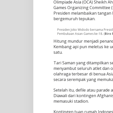
Olimpiade Asia (OCA) Sheikh A
J
a
Games Organizing Committee (I
k
Presiden melambaikan tangan 
a
bergemuruh tepukan.
r
t
a
Presiden Joko Widodo bersama Presid
-
Pembukaan Asian Games ke-18. (
Biro 
P
Hitung mundur menjadi penand
a
Kembang api pun meletus ke ud
l
e
satu.
m
b
Tari Saman yang ditampilkan 
a
menyambut seluruh atlet dan of
n
olahraga terbesar di benua Asi
g
secara serempak yang memukau
Setelah itu, defile atau parade a
Diawali dari kontingen Afghani
memasuki stadion.
Kontingen tuan rumah Indonesia 