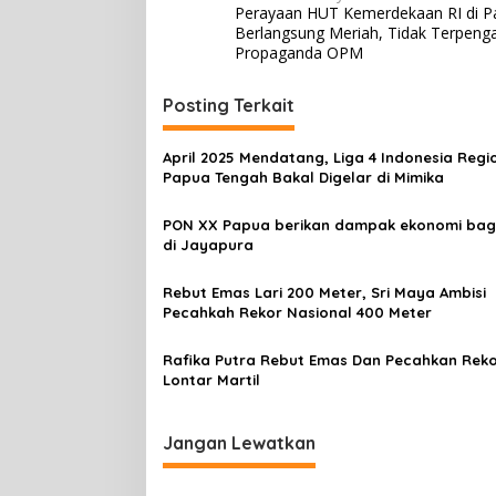
Perayaan HUT Kemerdekaan RI di P
a
Berlangsung Meriah, Tidak Terpeng
v
Propaganda OPM
i
Posting Terkait
g
a
April 2025 Mendatang, Liga 4 Indonesia Regi
s
Papua Tengah Bakal Digelar di Mimika
i
PON XX Papua berikan dampak ekonomi bag
p
di Jayapura
o
Rebut Emas Lari 200 Meter, Sri Maya Ambisi
s
Pecahkah Rekor Nasional 400 Meter
Rafika Putra Rebut Emas Dan Pecahkan Rek
Lontar Martil
Jangan Lewatkan