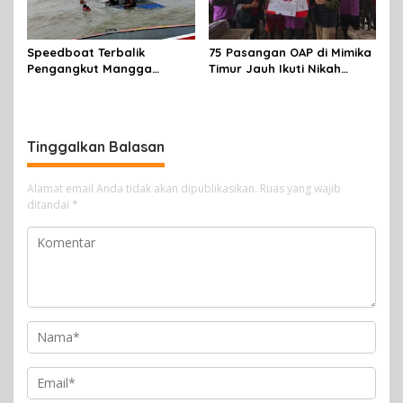
Speedboat Terbalik
75 Pasangan OAP di Mimika
Pengangkut Mangga
Timur Jauh Ikuti Nikah
Terbalik Motoris Selamat
Massal
Tinggalkan Balasan
Alamat email Anda tidak akan dipublikasikan.
Ruas yang wajib
ditandai
*