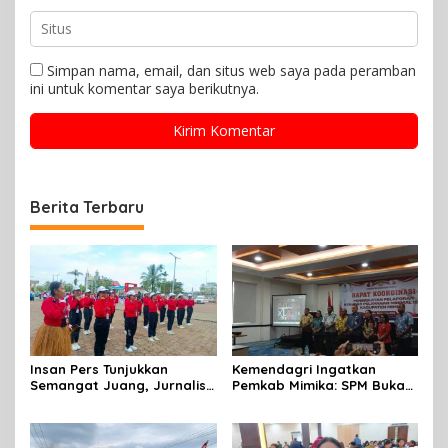
Simpan nama, email, dan situs web saya pada peramban
ini untuk komentar saya berikutnya.
Berita Terbaru
Insan Pers Tunjukkan
Kemendagri Ingatkan
Semangat Juang, Jurnalis
Pemkab Mimika: SPM Bukan
Perempuan Mimika
Sekadar Laporan, Tapi
Meriahkan Lomba Gerak
Wujud Nyata Pelayanan
Jalan Kreasi HUT ke-81 RI
Rakyat