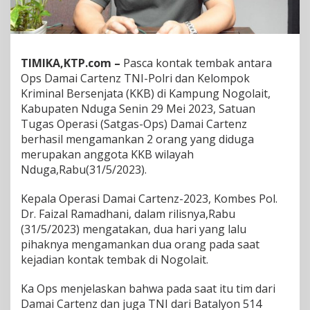
a
m
a
i
C
TIMIKA,KTP.com –
Pasca kontak tembak antara
a
Ops Damai Cartenz TNI-Polri dan Kelompok
r
Kriminal Bersenjata (KKB) di Kampung Nogolait,
t
Kabupaten Nduga Senin 29 Mei 2023, Satuan
e
Tugas Operasi (Satgas-Ops) Damai Cartenz
n
z
berhasil mengamankan 2 orang yang diduga
T
merupakan anggota KKB wilayah
N
Nduga,Rabu(31/5/2023).
I
-
Kepala Operasi Damai Cartenz-2023, Kombes Pol.
P
o
Dr. Faizal Ramadhani, dalam rilisnya,Rabu
l
(31/5/2023) mengatakan, dua hari yang lalu
r
pihaknya mengamankan dua orang pada saat
i
kejadian kontak tembak di Nogolait.
d
a
n
Ka Ops menjelaskan bahwa pada saat itu tim dari
K
Damai Cartenz dan juga TNI dari Batalyon 514
K