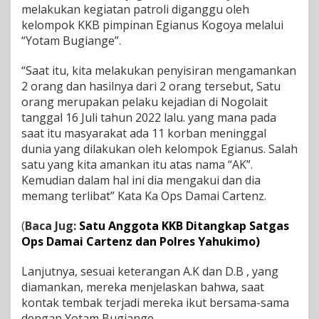
melakukan kegiatan patroli diganggu oleh
B
kelompok KKB pimpinan Egianus Kogoya melalui
d
i
“Yotam Bugiange”.
N
d
“Saat itu, kita melakukan penyisiran mengamankan
u
2 orang dan hasilnya dari 2 orang tersebut, Satu
g
orang merupakan pelaku kejadian di Nogolait
a
,
tanggal 16 Juli tahun 2022 lalu. yang mana pada
2
saat itu masyarakat ada 11 korban meninggal
O
dunia yang dilakukan oleh kelompok Egianus. Salah
r
satu yang kita amankan itu atas nama “AK”.
a
Kemudian dalam hal ini dia mengakui dan dia
n
g
memang terlibat” Kata Ka Ops Damai Cartenz.
D
i
(
Baca Jug:
Satu Anggota KKB Ditangkap Satgas
a
Ops Damai Cartenz dan Polres Yahukimo)
m
a
n
Lanjutnya, sesuai keterangan A.K dan D.B , yang
k
diamankan, mereka menjelaskan bahwa, saat
a
kontak tembak terjadi mereka ikut bersama-sama
n
dengan Yotam Bugiange.