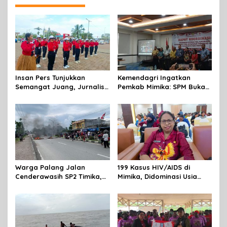
Insan Pers Tunjukkan
Kemendagri Ingatkan
Semangat Juang, Jurnalis
Pemkab Mimika: SPM Bukan
Perempuan Mimika
Sekadar Laporan, Tapi
Meriahkan Lomba Gerak
Wujud Nyata Pelayanan
Jalan Kreasi HUT ke-81 RI
Rakyat
Warga Palang Jalan
199 Kasus HIV/AIDS di
Cenderawasih SP2 Timika,
Mimika, Didominasi Usia
Rencana Eksekusi Lahan
Produktif 15-34 Tahun
Pemicunya