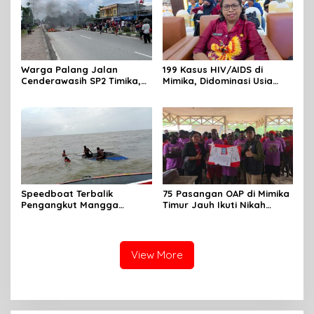
Warga Palang Jalan
199 Kasus HIV/AIDS di
Cenderawasih SP2 Timika,
Mimika, Didominasi Usia
Rencana Eksekusi Lahan
Produktif 15-34 Tahun
Pemicunya
Speedboat Terbalik
75 Pasangan OAP di Mimika
Pengangkut Mangga
Timur Jauh Ikuti Nikah
Terbalik Motoris Selamat
Massal
View More