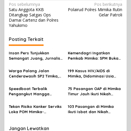
N
Pos sebelumnya
Pos berikutnya
Satu Anggota KKB
Polairud Polres Mimika Rutin
a
Ditangkap Satgas Ops
Gelar Patroli
v
Damai Cartenz dan Polres
Yahukimo
i
g
Posting Terkait
a
s
Insan Pers Tunjukkan
Kemendagri Ingatkan
Semangat Juang, Jurnalis
Pemkab Mimika: SPM Bukan
i
Perempuan Mimika
Sekadar Laporan, Tapi
p
Meriahkan Lomba Gerak
Wujud Nyata Pelayanan
Warga Palang Jalan
199 Kasus HIV/AIDS di
Jalan Kreasi HUT ke-81 RI
Rakyat
Cenderawasih SP2 Timika,
Mimika, Didominasi Usia
o
Rencana Eksekusi Lahan
Produktif 15-34 Tahun
s
Pemicunya
Speedboat Terbalik
75 Pasangan OAP di Mimika
Pengangkut Mangga
Timur Jauh Ikuti Nikah
Terbalik Motoris Selamat
Massal
Tekan Risiko Kanker Serviks
103 Pasangan di Mimika
Loka POM Mimika-
Ikuti Isbat dan Nikah
Tuntaskan Vaksinasi HPV
Massal Menyambut HUT RI
Bagi 300 Perempuan
Jangan Lewatkan