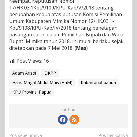
Keempat, Keputusan Nomor
17/HK.03.1Kpt/9109/KPU-Kab/V/2018 tentang
perubahan kedua atas putusan Komisi Pemilihan
Umum Kabupaten Mimika Nomor 12/HK.03.1-
Kpt/9108/KPU-Kab/IV/2018 tentang penetapan
pasangan calon dalam Pemilihan Bupati dan Wakil
Bupati Mimika tahun 2018, ini mulai berlaku sejak
ditetapkan pada 7 Mei 2018. (
Mas
)
Post Views:
16
Adam Arisoi
DKPP
Hans Magal-Abdul Muis (HaM)
Kabartanahpapua
KPU Provinsi Papua
Ikuti Kami
N
Pos sebelumnya
Pos berikutnya