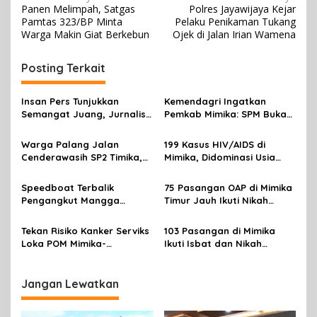
Panen Melimpah, Satgas
Polres Jayawijaya Kejar
a
Pamtas 323/BP Minta
Pelaku Penikaman Tukang
v
Warga Makin Giat Berkebun
Ojek di Jalan Irian Wamena
i
Posting Terkait
g
a
Insan Pers Tunjukkan
Kemendagri Ingatkan
s
Semangat Juang, Jurnalis
Pemkab Mimika: SPM Bukan
Perempuan Mimika
Sekadar Laporan, Tapi
i
Meriahkan Lomba Gerak
Wujud Nyata Pelayanan
Warga Palang Jalan
199 Kasus HIV/AIDS di
p
Jalan Kreasi HUT ke-81 RI
Rakyat
Cenderawasih SP2 Timika,
Mimika, Didominasi Usia
Rencana Eksekusi Lahan
Produktif 15-34 Tahun
o
Pemicunya
Speedboat Terbalik
75 Pasangan OAP di Mimika
s
Pengangkut Mangga
Timur Jauh Ikuti Nikah
Terbalik Motoris Selamat
Massal
Tekan Risiko Kanker Serviks
103 Pasangan di Mimika
Loka POM Mimika-
Ikuti Isbat dan Nikah
Tuntaskan Vaksinasi HPV
Massal Menyambut HUT RI
Bagi 300 Perempuan
Jangan Lewatkan