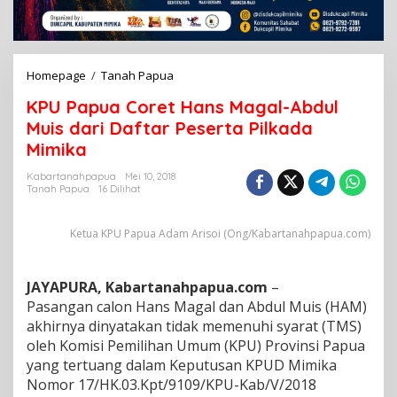
Homepage
/
Tanah Papua
K
P
KPU Papua Coret Hans Magal-Abdul
U
P
Muis dari Daftar Peserta Pilkada
a
Mimika
p
u
Kabartanahpapua
Mei 10, 2018
a
Tanah Papua
16 Dilihat
C
o
Ketua KPU Papua Adam Arisoi (Ong/Kabartanahpapua.com)
r
e
t
H
JAYAPURA, Kabartanahpapua.com
–
a
Pasangan calon Hans Magal dan Abdul Muis (HAM)
n
akhirnya dinyatakan tidak memenuhi syarat (TMS)
s
oleh Komisi Pemilihan Umum (KPU) Provinsi Papua
M
a
yang tertuang dalam Keputusan KPUD Mimika
g
Nomor 17/HK.03.Kpt/9109/KPU-Kab/V/2018
a