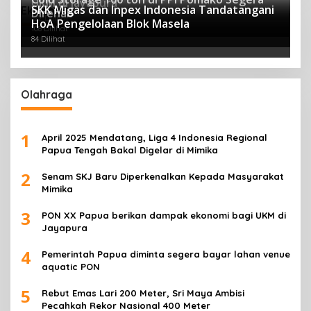
UKM di Jayapura
SKK Migas dan Inpex Indonesia Tandatangani
Ekonomi
Direhab
122 Dilihat
HoA Pengelolaan Blok Masela
108 Dilihat
84 Dilihat
Olahraga
1
April 2025 Mendatang, Liga 4 Indonesia Regional
Papua Tengah Bakal Digelar di Mimika
2
Senam SKJ Baru Diperkenalkan Kepada Masyarakat
Mimika
3
PON XX Papua berikan dampak ekonomi bagi UKM di
Jayapura
4
Pemerintah Papua diminta segera bayar lahan venue
aquatic PON
5
Rebut Emas Lari 200 Meter, Sri Maya Ambisi
Pecahkah Rekor Nasional 400 Meter