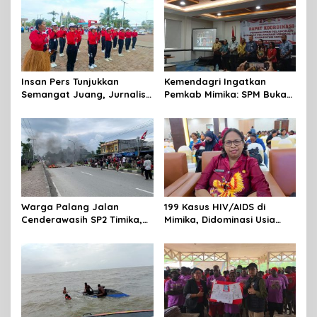
Insan Pers Tunjukkan
Kemendagri Ingatkan
Semangat Juang, Jurnalis
Pemkab Mimika: SPM Bukan
Perempuan Mimika
Sekadar Laporan, Tapi
Meriahkan Lomba Gerak
Wujud Nyata Pelayanan
Jalan Kreasi HUT ke-81 RI
Rakyat
Warga Palang Jalan
199 Kasus HIV/AIDS di
Cenderawasih SP2 Timika,
Mimika, Didominasi Usia
Rencana Eksekusi Lahan
Produktif 15-34 Tahun
Pemicunya