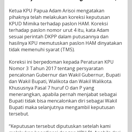
r
Ketua KPU Papua Adam Arisoi mengatakan
t
a
pihaknya telah melakukan koreksi keputusan
P
KPUD Mimika terhadap paslon HAM. Koreksi
i
terhadap paslon nomor urut 4 itu, kata Adam
l
sesuai perintah DKPP dalam putusannya dan
k
a
hasilnya KPU memutuskan paslon HAM dinyatakan
d
tidak memenuhi syarat (TMS).
a
M
Koreksi ini berpedoman kepada Peraturan KPU
i
Nomor 3 Tahun 2017 tentang persyaratan
m
i
pencalonan Gubernur dan Wakil Gubernur, Bupati
k
dan Wakil Bupati, Walikota dan Wakil Walikota.
a
Khususnya Pasal 7 huruf O dan P yang
menerangkan, apabila pernah menjabat sebagai
Bupati tidak bisa mencalonkan diri sebagai Wakil
Bupati maka selanjutnya mengambil keputusan
tersebut.
“Keputusan tersebut diputuskan setelah kami