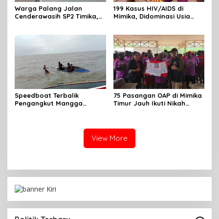
Warga Palang Jalan
199 Kasus HIV/AIDS di
Cenderawasih SP2 Timika,
Mimika, Didominasi Usia
Rencana Eksekusi Lahan
Produktif 15-34 Tahun
Pemicunya
Speedboat Terbalik
75 Pasangan OAP di Mimika
Pengangkut Mangga
Timur Jauh Ikuti Nikah
Terbalik Motoris Selamat
Massal
View More