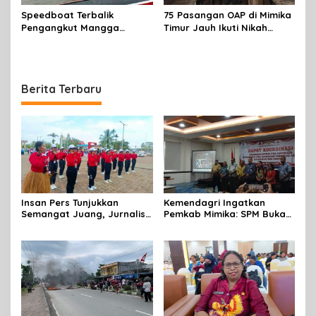
Speedboat Terbalik
75 Pasangan OAP di Mimika
Pengangkut Mangga
Timur Jauh Ikuti Nikah
Terbalik Motoris Selamat
Massal
Berita Terbaru
Insan Pers Tunjukkan
Kemendagri Ingatkan
Semangat Juang, Jurnalis
Pemkab Mimika: SPM Bukan
Perempuan Mimika
Sekadar Laporan, Tapi
Meriahkan Lomba Gerak
Wujud Nyata Pelayanan
Jalan Kreasi HUT ke-81 RI
Rakyat