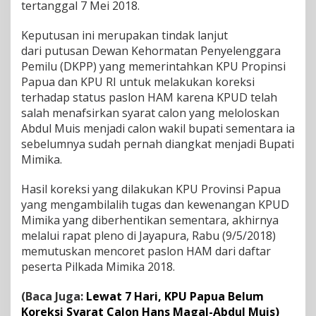
tertanggal 7 Mei 2018.
l
-
Keputusan ini merupakan tindak lanjut
A
b
dari putusan Dewan Kehormatan Penyelenggara
d
Pemilu (DKPP) yang memerintahkan KPU Propinsi
u
Papua dan KPU RI untuk melakukan koreksi
l
terhadap status paslon HAM karena KPUD telah
M
salah menafsirkan syarat calon yang meloloskan
u
i
Abdul Muis menjadi calon wakil bupati sementara ia
s
sebelumnya sudah pernah diangkat menjadi Bupati
d
Mimika.
a
r
Hasil koreksi yang dilakukan KPU Provinsi Papua
i
D
yang mengambilalih tugas dan kewenangan KPUD
a
Mimika yang diberhentikan sementara, akhirnya
f
melalui rapat pleno di Jayapura, Rabu (9/5/2018)
t
memutuskan mencoret paslon HAM dari daftar
a
r
peserta Pilkada Mimika 2018.
P
e
(Baca Juga:
Lewat 7 Hari, KPU Papua Belum
s
Koreksi Syarat Calon Hans Magal-Abdul Muis)
e