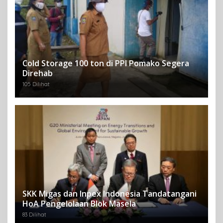
Cold Storage 100 ton di PPI Pomako Segera
Direhab
105 Dilihat
SKK Migas dan Inpex Indonesia Tandatangani
HoA Pengelolaan Blok Masela
83 Dilihat