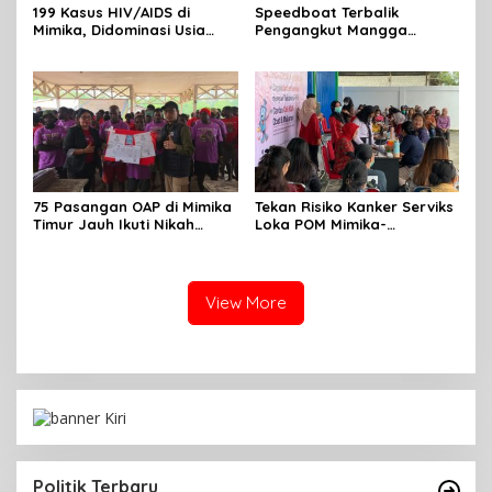
199 Kasus HIV/AIDS di
Speedboat Terbalik
Mimika, Didominasi Usia
Pengangkut Mangga
Produktif 15-34 Tahun
Terbalik Motoris Selamat
75 Pasangan OAP di Mimika
Tekan Risiko Kanker Serviks
Timur Jauh Ikuti Nikah
Loka POM Mimika-
Massal
Tuntaskan Vaksinasi HPV
Bagi 300 Perempuan
View More
Politik Terbaru