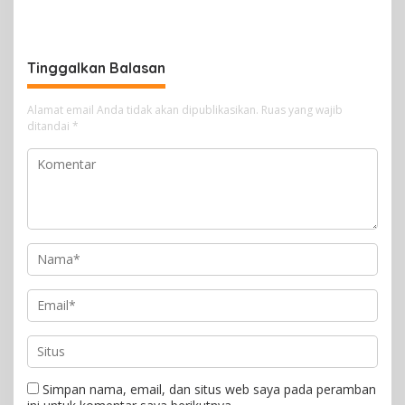
Massal
Tuntaskan Vaksinasi HPV
Bagi 300 Perempuan
Tinggalkan Balasan
Alamat email Anda tidak akan dipublikasikan.
Ruas yang wajib
ditandai
*
Simpan nama, email, dan situs web saya pada peramban