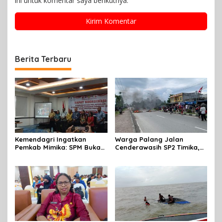
ini untuk komentar saya berikutnya.
Berita Terbaru
Kemendagri Ingatkan
Warga Palang Jalan
Pemkab Mimika: SPM Bukan
Cenderawasih SP2 Timika,
Sekadar Laporan, Tapi
Rencana Eksekusi Lahan
Wujud Nyata Pelayanan
Pemicunya
Rakyat