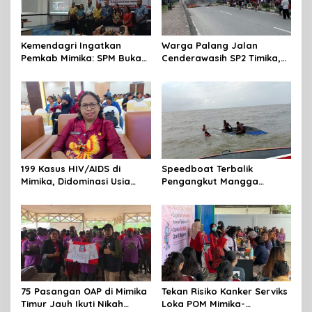
Kemendagri Ingatkan
Warga Palang Jalan
Pemkab Mimika: SPM Bukan
Cenderawasih SP2 Timika,
Sekadar Laporan, Tapi
Rencana Eksekusi Lahan
Wujud Nyata Pelayanan
Pemicunya
Rakyat
199 Kasus HIV/AIDS di
Speedboat Terbalik
Mimika, Didominasi Usia
Pengangkut Mangga
Produktif 15-34 Tahun
Terbalik Motoris Selamat
75 Pasangan OAP di Mimika
Tekan Risiko Kanker Serviks
Timur Jauh Ikuti Nikah
Loka POM Mimika-