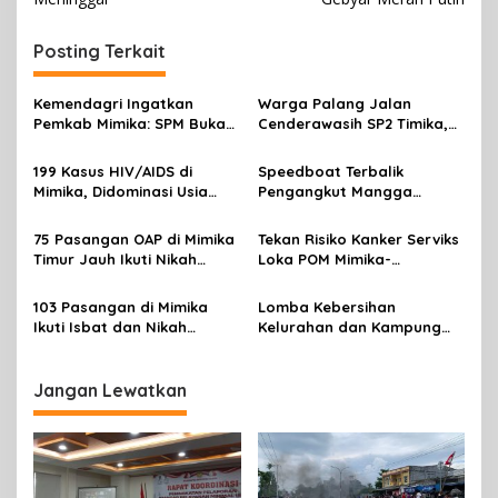
v
i
Posting Terkait
g
a
Kemendagri Ingatkan
Warga Palang Jalan
s
Pemkab Mimika: SPM Bukan
Cenderawasih SP2 Timika,
Sekadar Laporan, Tapi
Rencana Eksekusi Lahan
i
Wujud Nyata Pelayanan
Pemicunya
199 Kasus HIV/AIDS di
Speedboat Terbalik
p
Rakyat
Mimika, Didominasi Usia
Pengangkut Mangga
Produktif 15-34 Tahun
Terbalik Motoris Selamat
o
75 Pasangan OAP di Mimika
Tekan Risiko Kanker Serviks
s
Timur Jauh Ikuti Nikah
Loka POM Mimika-
Massal
Tuntaskan Vaksinasi HPV
Bagi 300 Perempuan
103 Pasangan di Mimika
Lomba Kebersihan
Ikuti Isbat dan Nikah
Kelurahan dan Kampung
Massal Menyambut HUT RI
Resmi Dibuka Sambut HUT
RI, Distrik Mimika Baru Ajak
Warga Ubah Kebiasaan
Jangan Lewatkan
Buang Sampah