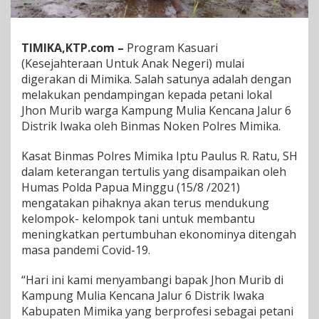
o
k
e
TIMIKA,KTP.com –
Program Kasuari
n
(Kesejahteraan Untuk Anak Negeri) mulai
M
u
digerakan di Mimika. Salah satunya adalah dengan
l
melakukan pendampingan kepada petani lokal
a
Jhon Murib warga Kampung Mulia Kencana Jalur 6
i
Distrik Iwaka oleh Binmas Noken Polres Mimika.
D
i
g
Kasat Binmas Polres Mimika Iptu Paulus R. Ratu, SH
e
dalam keterangan tertulis yang disampaikan oleh
r
Humas Polda Papua Minggu (15/8 /2021)
a
mengatakan pihaknya akan terus mendukung
k
a
kelompok- kelompok tani untuk membantu
n
meningkatkan pertumbuhan ekonominya ditengah
d
masa pandemi Covid-19.
i
M
“Hari ini kami menyambangi bapak Jhon Murib di
i
m
Kampung Mulia Kencana Jalur 6 Distrik Iwaka
i
Kabupaten Mimika yang berprofesi sebagai petani
k