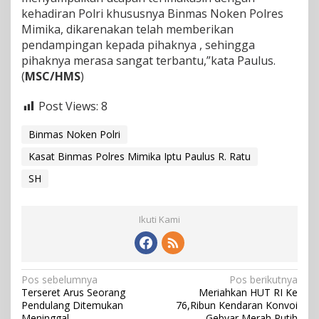
kehadiran Polri khususnya Binmas Noken Polres
Mimika, dikarenakan telah memberikan
pendampingan kepada pihaknya , sehingga
pihaknya merasa sangat terbantu,”kata Paulus.
(
MSC/HMS
)
Post Views:
8
Binmas Noken Polri
Kasat Binmas Polres Mimika Iptu Paulus R. Ratu
SH
Ikuti Kami
N
Pos sebelumnya
Pos berikutnya
Terseret Arus Seorang
Meriahkan HUT RI Ke
a
Pendulang Ditemukan
76,Ribun Kendaran Konvoi
Meninggal
Gebyar Merah Putih