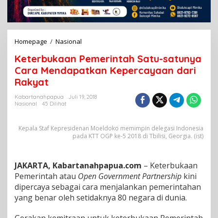
Homepage
/
Nasional
K
e
Keterbukaan Pemerintah Satu-satunya
t
e
Cara Mendapatkan Kepercayaan dari
r
Rakyat
b
u
Kabartanahpapua
Juli 19, 2018
k
Nasional
45 Dilihat
a
a
Kepala Staf Kepresidenan Moeldoko memimpin delegasi Indonesia
n
pada KTT OGP ke-5 2018 di Tbilisi, Georgia. (ist)
P
e
m
e
JAKARTA, Kabartanahpapua.com
– Keterbukaan
r
Pemerintah atau
Open Government Partnership
kini
i
dipercaya sebagai cara menjalankan pemerintahan
n
yang benar oleh setidaknya 80 negara di dunia.
t
a
h