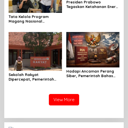
Presiden Prabowo
Tegaskan Ketahanan Energi
sebagai Prioritas Strategis
Pembangunan Nasional
Tata Kelola Program
Magang Nasional
2026,Terus Diperkuat
Pemerintah
Hadapi Ancaman Perang
Sekolah Rakyat
Siber, Pemerintah Bahas
Dipercepat, Pemerintah
RUU Penanggulangan
Pastikan Anak Rentan Tak
Disinformasi dan
Putus Sekolah
Propaganda Asing
View More