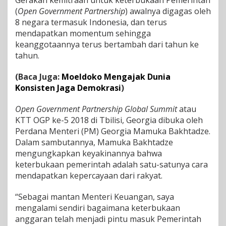
Gerakan kemitraan untuk keterbukaan Pemerintah
S
(
Open Government Partnership
) awalnya digagas oleh
a
8 negara termasuk Indonesia, dan terus
t
mendapatkan momentum sehingga
u
keanggotaannya terus bertambah dari tahun ke
-
s
tahun.
a
t
(Baca Juga:
Moeldoko Mengajak Dunia
u
Konsisten Jaga Demokrasi
)
n
y
a
Open Government Partnership Global Summit
atau
C
KTT OGP ke-5 2018 di Tbilisi, Georgia dibuka oleh
a
Perdana Menteri (PM) Georgia Mamuka Bakhtadze.
r
Dalam sambutannya, Mamuka Bakhtadze
a
mengungkapkan keyakinannya bahwa
M
e
keterbukaan pemerintah adalah satu-satunya cara
n
mendapatkan kepercayaan dari rakyat.
d
a
“Sebagai mantan Menteri Keuangan, saya
p
mengalami sendiri bagaimana keterbukaan
a
t
anggaran telah menjadi pintu masuk Pemerintah
k