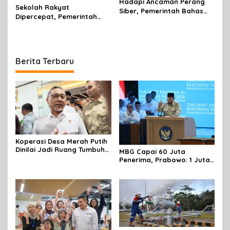
Hadapi Ancaman Perang
Sekolah Rakyat
Siber, Pemerintah Bahas
Dipercepat, Pemerintah
RUU Penanggulangan
Pastikan Anak Rentan Tak
Disinformasi dan
Putus Sekolah
Propaganda Asing
Berita Terbaru
Koperasi Desa Merah Putih
Dinilai Jadi Ruang Tumbuh
MBG Capai 60 Juta
Berdaya
Penerima, Prabowo: 1 Juta
Lapangan Kerja Telah
Tercipta