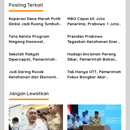
i
Posting Terkait
g
a
Koperasi Desa Merah Putih
MBG Capai 60 Juta
s
Dinilai Jadi Ruang Tumbuh
Penerima, Prabowo: 1 Juta
Berdaya
Lapangan Kerja Telah
i
Tercipta
Tata Kelola Program
Presiden Prabowo
p
Magang Nasional
Tegaskan Ketahanan Energi
2026,Terus Diperkuat
sebagai Prioritas Strategis
o
Pemerintah
Pembangunan Nasional
Sekolah Rakyat
Hadapi Ancaman Perang
s
Dipercepat, Pemerintah
Siber, Pemerintah Bahas
Pastikan Anak Rentan Tak
RUU Penanggulangan
Putus Sekolah
Disinformasi dan
Judi Daring Rusak
Tak Hanya OTT, Pemerintah
Propaganda Asing
Ketahanan dan Ekonomi
Fokus Bongkar Akar
Keluarga
Budaya dan Biaya Politik
Korupsi
Jangan Lewatkan