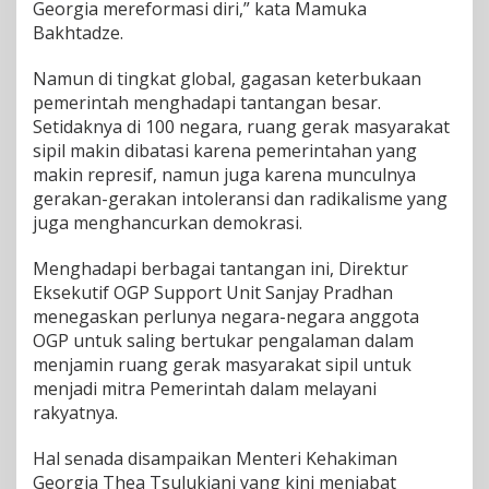
Georgia mereformasi diri,” kata Mamuka
a
Bakhtadze.
n
K
Namun di tingkat global, gagasan keterbukaan
e
p
pemerintah menghadapi tantangan besar.
e
Setidaknya di 100 negara, ruang gerak masyarakat
r
sipil makin dibatasi karena pemerintahan yang
c
makin represif, namun juga karena munculnya
a
y
gerakan-gerakan intoleransi dan radikalisme yang
a
juga menghancurkan demokrasi.
a
n
Menghadapi berbagai tantangan ini, Direktur
d
Eksekutif OGP Support Unit Sanjay Pradhan
a
r
menegaskan perlunya negara-negara anggota
i
OGP untuk saling bertukar pengalaman dalam
R
menjamin ruang gerak masyarakat sipil untuk
a
menjadi mitra Pemerintah dalam melayani
k
rakyatnya.
y
a
t
Hal senada disampaikan Menteri Kehakiman
Georgia Thea Tsulukiani yang kini menjabat