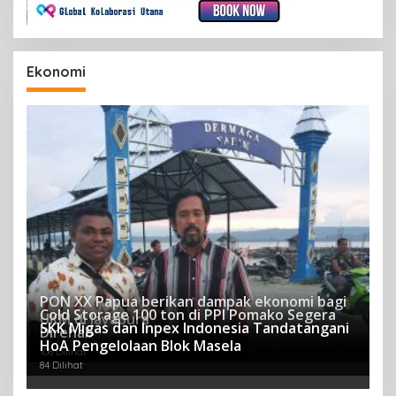
Ekonomi
PON XX Papua berikan dampak ekonomi bagi
Cold Storage 100 ton di PPI Pomako Segera
UKM di Jayapura
SKK Migas dan Inpex Indonesia Tandatangani
Direhab
122 Dilihat
HoA Pengelolaan Blok Masela
108 Dilihat
84 Dilihat