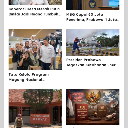
Koperasi Desa Merah Putih
Dinilai Jadi Ruang Tumbuh
MBG Capai 60 Juta
Berdaya
Penerima, Prabowo: 1 Juta
Lapangan Kerja Telah
Tercipta
Presiden Prabowo
Tegaskan Ketahanan Energi
sebagai Prioritas Strategis
Tata Kelola Program
Pembangunan Nasional
Magang Nasional
2026,Terus Diperkuat
Pemerintah