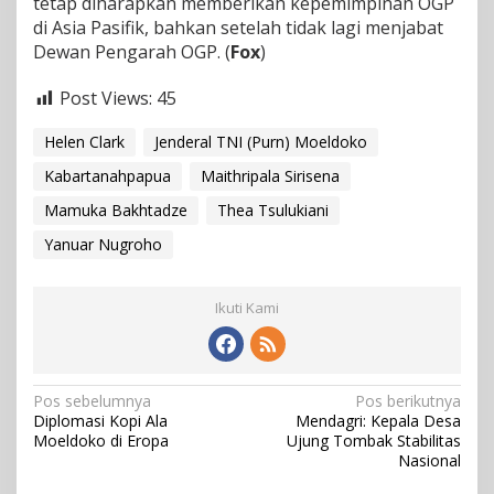
tetap diharapkan memberikan kepemimpinan OGP
di Asia Pasifik, bahkan setelah tidak lagi menjabat
Dewan Pengarah OGP. (
Fox
)
Post Views:
45
Helen Clark
Jenderal TNI (Purn) Moeldoko
Kabartanahpapua
Maithripala Sirisena
Mamuka Bakhtadze
Thea Tsulukiani
Yanuar Nugroho
Ikuti Kami
N
Pos sebelumnya
Pos berikutnya
Diplomasi Kopi Ala
Mendagri: Kepala Desa
a
Moeldoko di Eropa
Ujung Tombak Stabilitas
v
Nasional