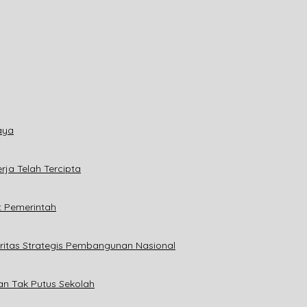
aya
ja Telah Tercipta
t Pemerintah
ritas Strategis Pembangunan Nasional
an Tak Putus Sekolah