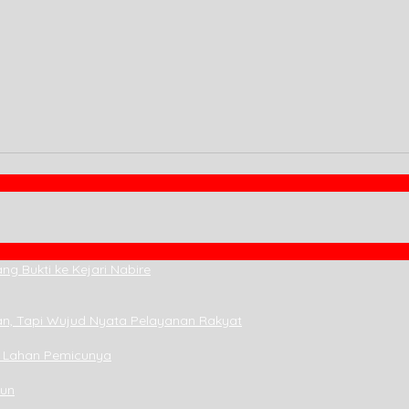
g Bukti ke Kejari Nabire
n, Tapi Wujud Nyata Pelayanan Rakyat
i Lahan Pemicunya
hun