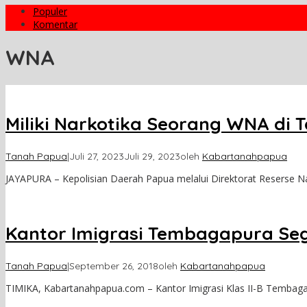
Populer
Komentar
WNA
Miliki Narkotika Seorang WNA di 
Tanah Papua
|
Juli 27, 2023
Juli 29, 2023
oleh
Kabartanahpapua
JAYAPURA – Kepolisian Daerah Papua melalui Direktorat Reserse N
Kantor Imigrasi Tembagapura Seg
Tanah Papua
|
September 26, 2018
oleh
Kabartanahpapua
TIMIKA, Kabartanahpapua.com – Kantor Imigrasi Klas II-B Tembag