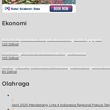
Ekonomi
PON XX Papua berikan dampak ekonomi bagi UKM di Jayapura
120 Dilihat
Cold Storage 100 ton di PPI Pomako Segera Direhab
105 Dilihat
SKK Migas dan Inpex Indonesia Tandatangani HoA Pengelolaan Blo
83 Dilihat
Olahraga
1
April 2025 Mendatang, Liga 4 Indonesia Regional Papua Ten
2