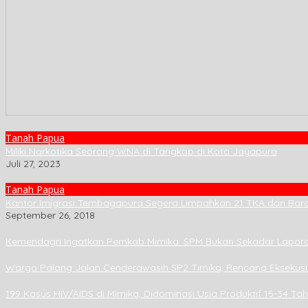
Tanah Papua
Miliki Narkotika Seorang WNA di Tangkap di Kota Jayapura
Juli 27, 2023
Tanah Papua
Kantor Imigrasi Tembagapura Segera Limpahkan 21 TKA dan Baran
September 26, 2018
Kemendagri Ingatkan Pemkab Mimika: SPM Bukan Sekadar Lapora
Warga Palang Jalan Cenderawasih SP2 Timika, Rencana Eksekus
199 Kasus HIV/AIDS di Mimika, Didominasi Usia Produktif 15-34 Ta