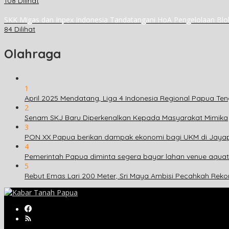
108 Dilihat
SKK Migas dan Inpex Indonesia Tandatangani HoA Pengelolaan Blo
84 Dilihat
Olahraga
1
April 2025 Mendatang, Liga 4 Indonesia Regional Papua Ten
2
Senam SKJ Baru Diperkenalkan Kepada Masyarakat Mimika
3
PON XX Papua berikan dampak ekonomi bagi UKM di Jaya
4
Pemerintah Papua diminta segera bayar lahan venue aqua
5
Rebut Emas Lari 200 Meter, Sri Maya Ambisi Pecahkah Reko