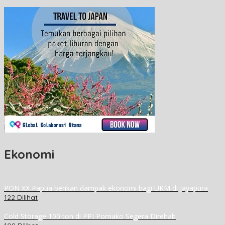
Ekonomi
PON XX Papua berikan dampak ekonomi bagi UKM di Jayapura
122 Dilihat
Cold Storage 100 ton di PPI Pomako Segera Direhab