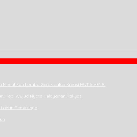
a Meriahkan Lomba Gerak Jalan Kreasi HUT ke-81 RI
n, Tapi Wujud Nyata Pelayanan Rakyat
i Lahan Pemicunya
hun