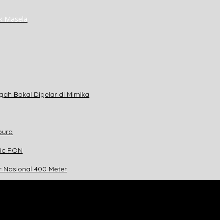
k Masela
gah Bakal Digelar di Mimika
pura
tic PON
r Nasional 400 Meter