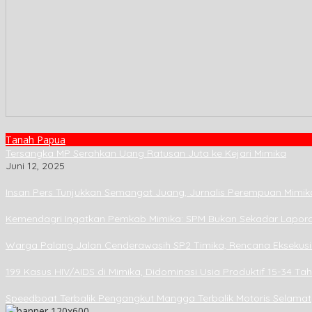
Tanah Papua
Tersangka MP Serahkan Uang Ratusan Juta ke Kejari Mimika
Juni 12, 2025
Insan Pers Tunjukkan Semangat Juang, Jurnalis Perempuan Mimik
Kemendagri Ingatkan Pemkab Mimika: SPM Bukan Sekadar Lapora
Warga Palang Jalan Cenderawasih SP2 Timika, Rencana Eksekus
199 Kasus HIV/AIDS di Mimika, Didominasi Usia Produktif 15-34 Ta
Speedboat Terbalik Pengangkut Mangga Terbalik Motoris Selamat