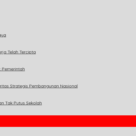
aya
ja Telah Tercipta
t Pemerintah
ritas Strategis Pembangunan Nasional
an Tak Putus Sekolah