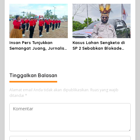
Penambahan Kuota
Insan Pers Tunjukkan
Kasus Lahan Sengketa di
Semangat Juang, Jurnalis
SP 2 Sebabkan Blokade
Perempuan Mimika
Jalan, Begini Respon
Meriahkan Lomba Gerak
Dewan
Jalan Kreasi HUT ke-81 RI
Tinggalkan Balasan
Alamat email Anda tidak akan dipublikasikan.
Ruas yang wajib
ditandai
*