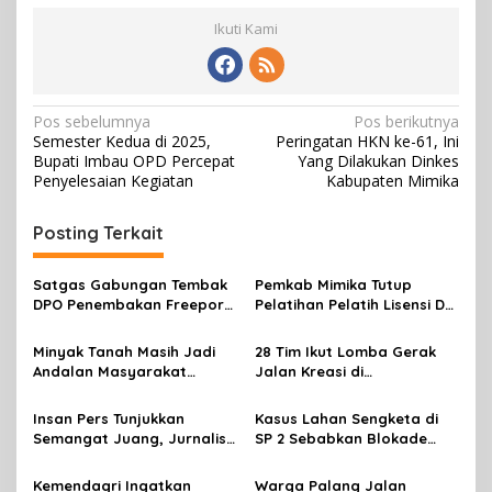
Ikuti Kami
N
Pos sebelumnya
Pos berikutnya
Semester Kedua di 2025,
Peringatan HKN ke-61, Ini
a
Bupati Imbau OPD Percepat
Yang Dilakukan Dinkes
v
Penyelesaian Kegiatan
Kabupaten Mimika
i
Posting Terkait
g
a
Satgas Gabungan Tembak
Pemkab Mimika Tutup
s
DPO Penembakan Freeport
Pelatihan Pelatih Lisensi D
di Tembagapura
Dan Wasit Lisensi C-2 Tahun
i
2026
Minyak Tanah Masih Jadi
28 Tim Ikut Lomba Gerak
p
Andalan Masyarakat
Jalan Kreasi di
Mimika, Pertamina Dorong
Mimika,sambut HUT RI Ke 81
o
Penambahan Kuota
Insan Pers Tunjukkan
Kasus Lahan Sengketa di
s
Semangat Juang, Jurnalis
SP 2 Sebabkan Blokade
Perempuan Mimika
Jalan, Begini Respon
Meriahkan Lomba Gerak
Dewan
Kemendagri Ingatkan
Warga Palang Jalan