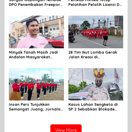
DPO Penembakan Freeport
Pelatihan Pelatih Lisensi D
di Tembagapura
Dan Wasit Lisensi C-2 Tahun
2026
Minyak Tanah Masih Jadi
28 Tim Ikut Lomba Gerak
Andalan Masyarakat
Jalan Kreasi di
Mimika, Pertamina Dorong
Mimika,sambut HUT RI Ke 81
Penambahan Kuota
Insan Pers Tunjukkan
Kasus Lahan Sengketa di
Semangat Juang, Jurnalis
SP 2 Sebabkan Blokade
Perempuan Mimika
Jalan, Begini Respon
Meriahkan Lomba Gerak
Dewan
Jalan Kreasi HUT ke-81 RI
View More