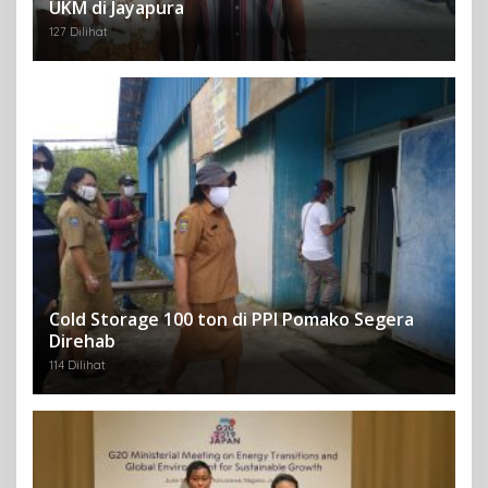
UKM di Jayapura
127 Dilihat
Cold Storage 100 ton di PPI Pomako Segera
Direhab
114 Dilihat