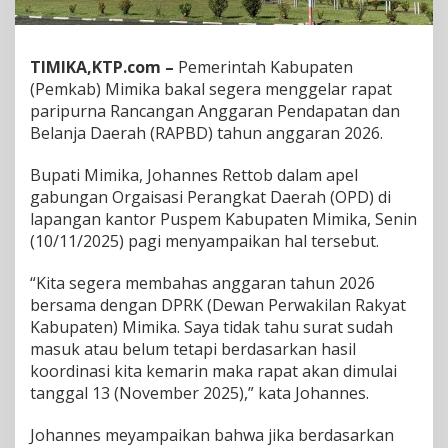
0
2
6
TIMIKA,KTP.com –
Pemerintah Kabupaten
B
(Pemkab) Mimika bakal segera menggelar rapat
a
k
paripurna Rancangan Anggaran Pendapatan dan
a
Belanja Daerah (RAPBD) tahun anggaran 2026.
l
D
Bupati Mimika, Johannes Rettob dalam apel
i
gabungan Orgaisasi Perangkat Daerah (OPD) di
l
a
lapangan kantor Puspem Kabupaten Mimika, Senin
k
(10/11/2025) pagi menyampaikan hal tersebut.
u
k
“Kita segera membahas anggaran tahun 2026
a
bersama dengan DPRK (Dewan Perwakilan Rakyat
n
S
Kabupaten) Mimika. Saya tidak tahu surat sudah
e
masuk atau belum tetapi berdasarkan hasil
g
koordinasi kita kemarin maka rapat akan dimulai
e
tanggal 13 (November 2025),” kata Johannes.
r
a
Johannes meyampaikan bahwa jika berdasarkan