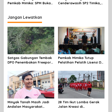
Jalan Kreasi HUT ke-81 RI
Pemkab Mimika: SPM Bukan
Cenderawasih SP2 Timika,
Sekadar Laporan, Tapi
Rencana Eksekusi Lahan
Wujud Nyata Pelayanan
Pemicunya
Rakyat
Jangan Lewatkan
Satgas Gabungan Tembak
Pemkab Mimika Tutup
DPO Penembakan Freeport
Pelatihan Pelatih Lisensi D
di Tembagapura
Dan Wasit Lisensi C-2 Tahun
2026
Minyak Tanah Masih Jadi
28 Tim Ikut Lomba Gerak
Andalan Masyarakat
Jalan Kreasi di
Mimika, Pertamina Dorong
Mimika,sambut HUT RI Ke 81