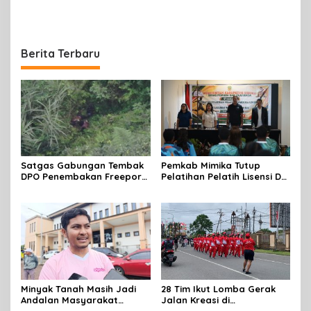
Perempuan Mimika
Jalan, Begini Respon
Meriahkan Lomba Gerak
Dewan
Jalan Kreasi HUT ke-81 RI
Berita Terbaru
Satgas Gabungan Tembak
Pemkab Mimika Tutup
DPO Penembakan Freeport
Pelatihan Pelatih Lisensi D
di Tembagapura
Dan Wasit Lisensi C-2 Tahun
2026
Minyak Tanah Masih Jadi
28 Tim Ikut Lomba Gerak
Andalan Masyarakat
Jalan Kreasi di