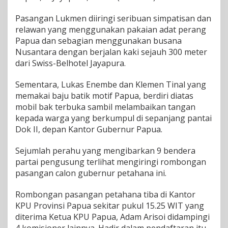
a
n
Pasangan Lukmen diiringi seribuan simpatisan dan
L
relawan yang menggunakan pakaian adat perang
u
Papua dan sebagian menggunakan busana
k
Nusantara dengan berjalan kaki sejauh 300 meter
m
dari Swiss-Belhotel Jayapura.
e
n
M
Sementara, Lukas Enembe dan Klemen Tinal yang
e
memakai baju batik motif Papua, berdiri diatas
n
mobil bak terbuka sambil melambaikan tangan
d
kepada warga yang berkumpul di sepanjang pantai
a
f
Dok II, depan Kantor Gubernur Papua.
t
a
Sejumlah perahu yang mengibarkan 9 bendera
r
partai pengusung terlihat mengiringi rombongan
k
pasangan calon gubernur petahana ini.
e
K
P
Rombongan pasangan petahana tiba di Kantor
U
KPU Provinsi Papua sekitar pukul 15.25 WIT yang
P
diterima Ketua KPU Papua, Adam Arisoi didampingi
a
p