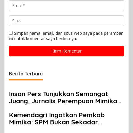
Simpan nama, email, dan situs web saya pada peramban
ini untuk komentar saya berikutnya.
Berita Terbaru
Insan Pers Tunjukkan Semangat
Juang, Jurnalis Perempuan Mimika
Meriahkan Lomba Gerak Jalan
Kemendagri Ingatkan Pemkab
Kreasi HUT ke-81 RI
Mimika: SPM Bukan Sekadar
Laporan, Tapi Wujud Nyata