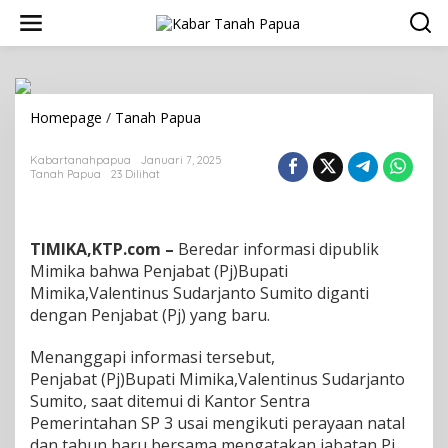
L
e
w
a
t
i
k
Homepage
/
Tanah Papua
T
e
i
k
d
Kabartanahpapua
Januari 7, 2025
o
a
Tanah Papua
23 Dilihat
n
k
t
a
e
d
n
a
TIMIKA,KTP.com –
Beredar informasi dipublik
j
Mimika bahwa Penjabat (Pj)Bupati
u
Mimika,Valentinus Sudarjanto Sumito diganti
d
dengan Penjabat (Pj) yang baru.
u
l
Menanggapi informasi tersebut,
Penjabat (Pj)Bupati Mimika,Valentinus Sudarjanto
Sumito, saat ditemui di Kantor Sentra
Pemerintahan SP 3 usai mengikuti perayaan natal
dan tahun baru bersama mengatakan jabatan Pj