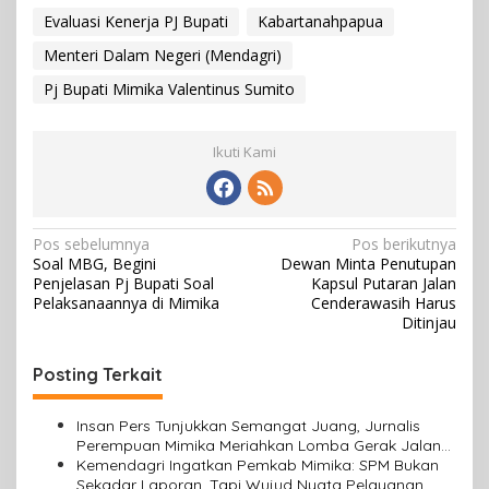
Evaluasi Kenerja PJ Bupati
Kabartanahpapua
Menteri Dalam Negeri (Mendagri)
Pj Bupati Mimika Valentinus Sumito
Ikuti Kami
N
Pos sebelumnya
Pos berikutnya
Soal MBG, Begini
Dewan Minta Penutupan
a
Penjelasan Pj Bupati Soal
Kapsul Putaran Jalan
v
Pelaksanaannya di Mimika
Cenderawasih Harus
Ditinjau
i
g
Posting Terkait
a
s
Insan Pers Tunjukkan Semangat Juang, Jurnalis
Perempuan Mimika Meriahkan Lomba Gerak Jalan
i
Kreasi HUT ke-81 RI
Kemendagri Ingatkan Pemkab Mimika: SPM Bukan
Sekadar Laporan, Tapi Wujud Nyata Pelayanan