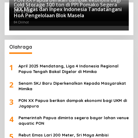
Cold Storage 100 ton di PPI Pomako Segera
UKM di Jayapura
SKK Migas dan Inpex Indonesia Tandatangani
Ekonomi
Direhab
123 Dilihat
HoA Pengelolaan Blok Masela
110 Dilihat
84 Dilihat
Olahraga
1
April 2025 Mendatang, Liga 4 Indonesia Regional
Papua Tengah Bakal Digelar di Mimika
2
Senam SKJ Baru Diperkenalkan Kepada Masyarakat
Mimika
3
PON XX Papua berikan dampak ekonomi bagi UKM di
Jayapura
4
Pemerintah Papua diminta segera bayar lahan venue
aquatic PON
5
Rebut Emas Lari 200 Meter, Sri Maya Ambisi