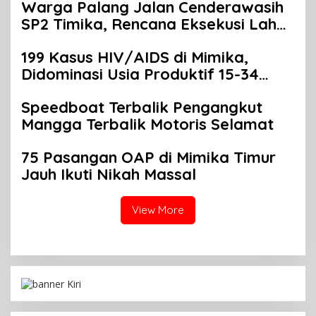
Warga Palang Jalan Cenderawasih
Pelayanan Rakyat
SP2 Timika, Rencana Eksekusi Lahan
Pemicunya
199 Kasus HIV/AIDS di Mimika,
Didominasi Usia Produktif 15-34
Tahun
Speedboat Terbalik Pengangkut
Mangga Terbalik Motoris Selamat
75 Pasangan OAP di Mimika Timur
Jauh Ikuti Nikah Massal
View More