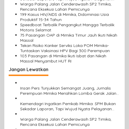
p
Rakyat
Warga Palang Jalan Cenderawasih SP2 Timika,
o
Rencana Eksekusi Lahan Pemicunya
199 Kasus HIV/AIDS di Mimika, Didominasi Usia
s
Produktif 15-34 Tahun
Speedboat Terbalik Pengangkut Mangga Terbalik
Motoris Selamat
75 Pasangan OAP di Mimika Timur Jauh Ikuti Nikah
Massal
Tekan Risiko Kanker Serviks Loka POM Mimika-
Tuntaskan Vaksinasi HPV Bagi 300 Perempuan
103 Pasangan di Mimika Ikuti Isbat dan Nikah
Massal Menyambut HUT RI
Jangan Lewatkan
Insan Pers Tunjukkan Semangat Juang, Jurnalis
Perempuan Mimika Meriahkan Lomba Gerak Jalan
Kreasi HUT ke-81 RI
Kemendagri Ingatkan Pemkab Mimika: SPM Bukan
Sekadar Laporan, Tapi Wujud Nyata Pelayanan
Rakyat
Warga Palang Jalan Cenderawasih SP2 Timika,
Rencana Eksekusi Lahan Pemicunya