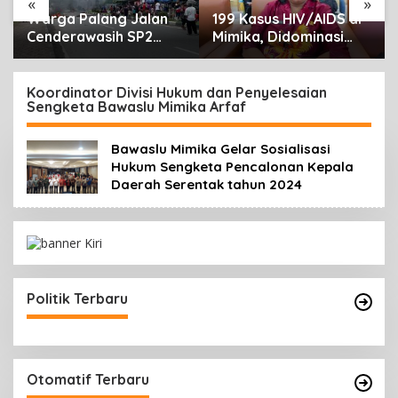
«
»
Warga Palang Jalan
199 Kasus HIV/AIDS di
Cenderawasih SP2
Mimika, Didominasi
Timika, Rencana
Usia Produktif 15-34
Eksekusi Lahan
Tahun
Pemicunya
Koordinator Divisi Hukum dan Penyelesaian
Sengketa Bawaslu Mimika Arfaf
Bawaslu Mimika Gelar Sosialisasi
Hukum Sengketa Pencalonan Kepala
Daerah Serentak tahun 2024
Politik Terbaru
Otomatif Terbaru