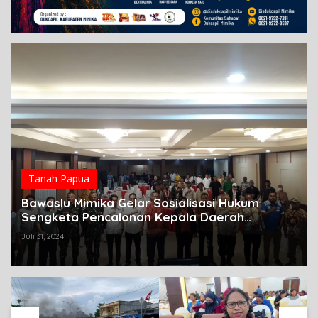
Tanah Papua
Bawaslu Mimika Gelar Sosialisasi Hukum
Sengketa Pencalonan Kepala Daerah
Serentak tahun 2024
Juli 31, 2024