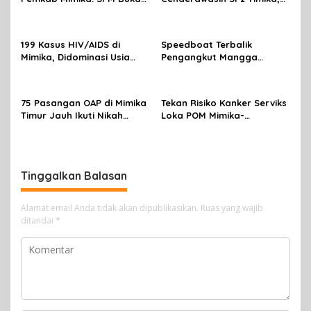
Sekadar Laporan, Tapi
Rencana Eksekusi Lahan
Wujud Nyata Pelayanan
Pemicunya
Rakyat
199 Kasus HIV/AIDS di
Speedboat Terbalik
Mimika, Didominasi Usia
Pengangkut Mangga
Produktif 15-34 Tahun
Terbalik Motoris Selamat
75 Pasangan OAP di Mimika
Tekan Risiko Kanker Serviks
Timur Jauh Ikuti Nikah
Loka POM Mimika-
Massal
Tuntaskan Vaksinasi HPV
Bagi 300 Perempuan
Tinggalkan Balasan
Alamat email Anda tidak akan dipublikasikan.
Ruas yang wajib
ditandai
*