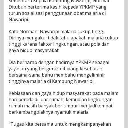
Sementara Kepala Kampung Nawaripi, Norman
H
Ditubun berterima kasih kepada YPKMP yang
a
turun sosialisasi penggunaan obat malaria di
r
i
Nawaripi.
k
e
Kata Norman, Nawaripi malaria cukup tinggi.
7
Dirinya mengakui tidak tahu apakah malaria cukup
H
tinggi karena faktor lingkungan, atau pola dan
a
r
gaya hidup masyarakat.
i
Dia berharap dengan hadirnya YPKMP sebagai
yayasan yang bergerak dibidang kesehatan
bersama-sama bahu membahu mengeliminir
tingginya malaria di Kampung Nawaripi.
Kebiasaan dan gaya hidup masyarakat pada malam
hari berada di luar rumah, kemudian lingkungan
rumah masih banyak berlumpur menjadi tempat
berkembangbiaknya nyamuk malaria.
“Tugas kita bersama untuk mengkampanyekan