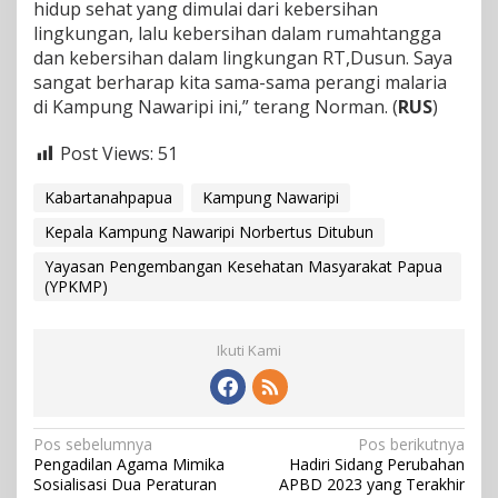
hidup sehat yang dimulai dari kebersihan
lingkungan, lalu kebersihan dalam rumahtangga
dan kebersihan dalam lingkungan RT,Dusun. Saya
sangat berharap kita sama-sama perangi malaria
di Kampung Nawaripi ini,” terang Norman. (
RUS
)
Post Views:
51
Kabartanahpapua
Kampung Nawaripi
Kepala Kampung Nawaripi Norbertus Ditubun
Yayasan Pengembangan Kesehatan Masyarakat Papua
(YPKMP)
Ikuti Kami
N
Pos sebelumnya
Pos berikutnya
Pengadilan Agama Mimika
Hadiri Sidang Perubahan
a
Sosialisasi Dua Peraturan
APBD 2023 yang Terakhir