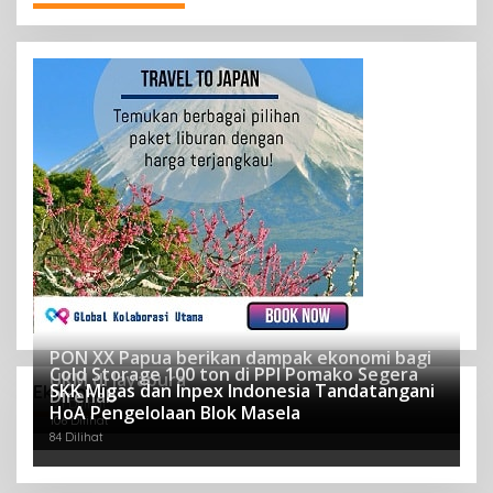
PON XX Papua berikan dampak ekonomi bagi
Cold Storage 100 ton di PPI Pomako Segera
UKM di Jayapura
SKK Migas dan Inpex Indonesia Tandatangani
Ekonomi
Direhab
121 Dilihat
HoA Pengelolaan Blok Masela
106 Dilihat
84 Dilihat