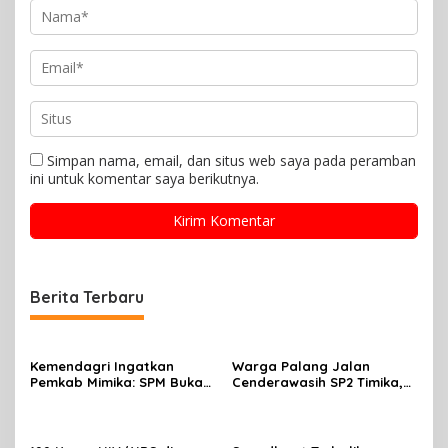
Simpan nama, email, dan situs web saya pada peramban
ini untuk komentar saya berikutnya.
Berita Terbaru
Kemendagri Ingatkan
Warga Palang Jalan
Pemkab Mimika: SPM Bukan
Cenderawasih SP2 Timika,
Sekadar Laporan, Tapi
Rencana Eksekusi Lahan
Wujud Nyata Pelayanan
Pemicunya
Rakyat