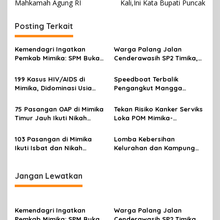
v
Mahkamah Agung RI
Kali,Ini Kata Bupati Puncak
i
Posting Terkait
g
a
Kemendagri Ingatkan
Warga Palang Jalan
s
Pemkab Mimika: SPM Bukan
Cenderawasih SP2 Timika,
Sekadar Laporan, Tapi
Rencana Eksekusi Lahan
i
Wujud Nyata Pelayanan
Pemicunya
199 Kasus HIV/AIDS di
Speedboat Terbalik
p
Rakyat
Mimika, Didominasi Usia
Pengangkut Mangga
Produktif 15-34 Tahun
Terbalik Motoris Selamat
o
75 Pasangan OAP di Mimika
Tekan Risiko Kanker Serviks
s
Timur Jauh Ikuti Nikah
Loka POM Mimika-
Massal
Tuntaskan Vaksinasi HPV
Bagi 300 Perempuan
103 Pasangan di Mimika
Lomba Kebersihan
Ikuti Isbat dan Nikah
Kelurahan dan Kampung
Massal Menyambut HUT RI
Resmi Dibuka Sambut HUT
RI, Distrik Mimika Baru Ajak
Warga Ubah Kebiasaan
Jangan Lewatkan
Buang Sampah
Kemendagri Ingatkan
Warga Palang Jalan
Pemkab Mimika: SPM Bukan
Cenderawasih SP2 Timika,