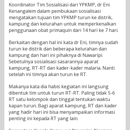
n
Koordinator Tim Sosialisasi dari YPKMP, dr Eni
g
Kenangalem dalam pembukaan sosialisasi
g
mengatakan tujuan tim YPKMP turun ke distrik,
u
kampung dan kelurahan untuk memperkenalkan
n
a
penggunaan obat primaquin dari 14 hari ke 7 hari.
a
n
Berkaitan dengan hal ini kata dr Eni, timnya sudah
O
turun ke distrik dan beberapa kelurahan dan
b
kampung dan hari ini pihaknya di Nawaripi.
a
t
Sebetulnya sosialisasi sasarannya aparat
M
kampung, RT-RT dan kader-kader malaria. Nanti
a
setelah ini timnya akan turun ke RT.
l
a
Makanya kata dia habis kegiatan ini langsung
r
i
dibentuk tim untuk turun RT-RT. Paling tidak 5-6
a
RT satu kelompok dan tinggal tentukan waktu
d
kapan turun. Bagi aparat kampung, RT dan kader
a
yang hadir hari ini bisa menyampaikan informasi
r
i
penting ini kepada RT yang lain.
1
4