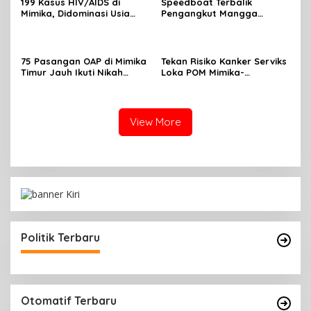
199 Kasus HIV/AIDS di
Speedboat Terbalik
Mimika, Didominasi Usia
Pengangkut Mangga
Produktif 15-34 Tahun
Terbalik Motoris Selamat
75 Pasangan OAP di Mimika
Tekan Risiko Kanker Serviks
Timur Jauh Ikuti Nikah
Loka POM Mimika-
Massal
Tuntaskan Vaksinasi HPV
Bagi 300 Perempuan
View More
Politik Terbaru
Otomatif Terbaru