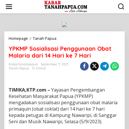
L
e
w
a
t
i
k
Homepage
/
Tanah Papua
Y
e
P
k
YPKMP Sosialisasi Penggunaan Obat
K
o
M
n
Malaria dari 14 Hari ke 7 Hari
P
t
S
e
Kabartanahpapua
September 5, 2023
Tanah Papua
51 Dilihat
o
n
s
i
a
TIMIKA,KTP.com –
Yayasan Pengembangan
l
i
Kesehatan Masyarakat Papua (YPKMP)
s
mengadakan sosialisasi penggunaan obat malaria
a
primaquin (obat coklat) dari 14 hari ke 7 hari
s
kepada petugas di Kampung Nawaripi, di Sanggar
i
Seni dan Musik Nawaripi, Selasa (5/9/2023).
P
e