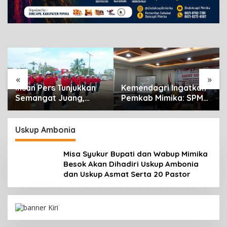
Asmat Serta 20 Pastor
Maret 28, 2025
«
»
Tunjukkan
Kemendagri Ingatkan
Warga Palang 
Juang,
Pemkab Mimika: SPM
Cenderawasih 
erempuan
Bukan Sekadar
Timika, Rencan
iahkan
Laporan, Tapi Wujud
Eksekusi Lahan
k Jalan
Nyata Pelayanan
Pemicunya
Uskup Ambonia
ke-81 RI
Rakyat
Misa Syukur Bupati dan Wabup Mimika
Besok Akan Dihadiri Uskup Ambonia
dan Uskup Asmat Serta 20 Pastor