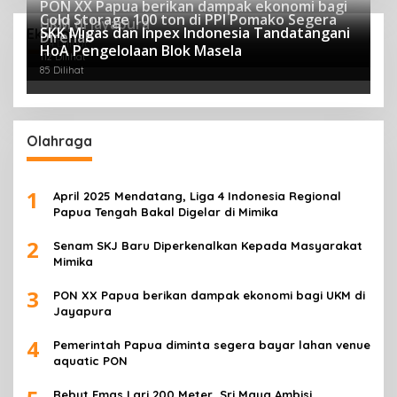
PON XX Papua berikan dampak ekonomi bagi
Cold Storage 100 ton di PPI Pomako Segera
UKM di Jayapura
SKK Migas dan Inpex Indonesia Tandatangani
Ekonomi
Direhab
124 Dilihat
HoA Pengelolaan Blok Masela
112 Dilihat
85 Dilihat
Olahraga
1
April 2025 Mendatang, Liga 4 Indonesia Regional
Papua Tengah Bakal Digelar di Mimika
2
Senam SKJ Baru Diperkenalkan Kepada Masyarakat
Mimika
3
PON XX Papua berikan dampak ekonomi bagi UKM di
Jayapura
4
Pemerintah Papua diminta segera bayar lahan venue
aquatic PON
Rebut Emas Lari 200 Meter, Sri Maya Ambisi