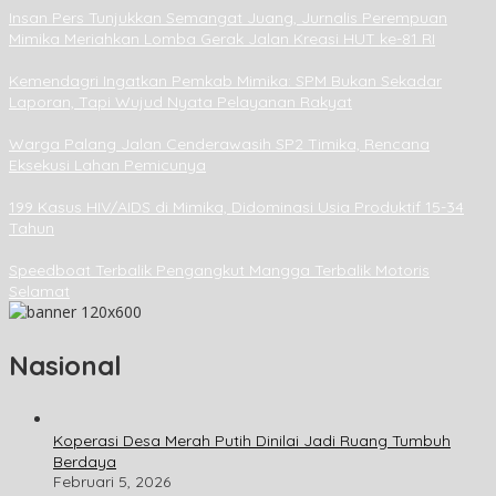
Insan Pers Tunjukkan Semangat Juang, Jurnalis Perempuan
Mimika Meriahkan Lomba Gerak Jalan Kreasi HUT ke-81 RI
Kemendagri Ingatkan Pemkab Mimika: SPM Bukan Sekadar
Laporan, Tapi Wujud Nyata Pelayanan Rakyat
Warga Palang Jalan Cenderawasih SP2 Timika, Rencana
Eksekusi Lahan Pemicunya
199 Kasus HIV/AIDS di Mimika, Didominasi Usia Produktif 15-34
Tahun
Speedboat Terbalik Pengangkut Mangga Terbalik Motoris
Selamat
Nasional
Koperasi Desa Merah Putih Dinilai Jadi Ruang Tumbuh
Berdaya
Februari 5, 2026