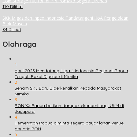
Cold Storage 100 ton di PPI Pomako Segera Direhab
110 Dilihat
SKK Migas dan Inpex Indonesia Tandatangani HoA Pengelolaan
Blok Masela
84 Dilihat
Olahraga
1
April 2025 Mendatang, Liga 4 Indonesia Regional Papua
Tengah Bakal Digelar di Mimika
2
Senam SKJ Baru Diperkenalkan Kepada Masyarakat
Mimika
3
PON XX Papua berikan dampak ekonomi bagi UKM di
Jayapura
4
Pemerintah Papua diminta segera bayar lahan venue
aquatic PON
5