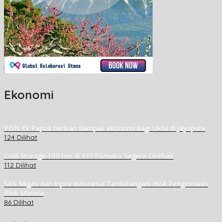
Ekonomi
PON XX Papua berikan dampak ekonomi bagi UKM di Jayapura
124 Dilihat
Cold Storage 100 ton di PPI Pomako Segera Direhab
112 Dilihat
SKK Migas dan Inpex Indonesia Tandatangani HoA Pengelolaan
Blok Masela
86 Dilihat