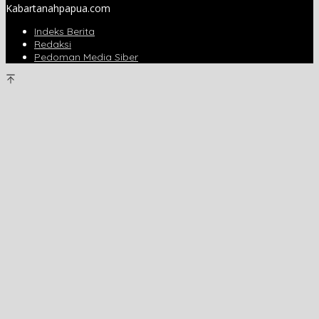
Kabartanahpapua.com
Indeks Berita
Redaksi
Pedoman Media Siber