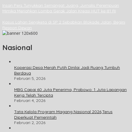
Insan Pers Tunjukkan Semangat Juang, Jurnalis Perempuan
Mimika Meriahkan Lomba Gerak Jalan Kreasi HUT ke-81 RI
Kasus Lahan Sengketa di SP 2 Sebabkan Blokade Jalan, Begini
Respon Dewan
Nasional
Koperasi Desa Merah Putih Dinilai Jadi Ruang Tumbuh
Berdaya
Februari 5, 2026
MBG Capai 60 Juta Penerima, Prabowo: 1 Juta Lapangan
Kerja Telah Tercipta
Februari 4, 2026
Tata Kelola Program Magang Nasional 2026,Terus
Diperkuat Pemerintah
Februari 2, 2026