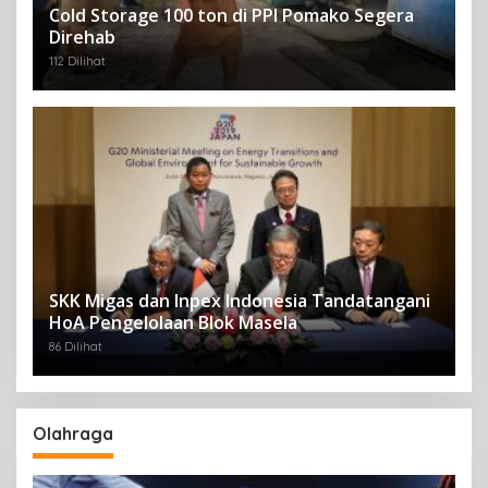
Cold Storage 100 ton di PPI Pomako Segera
Direhab
112 Dilihat
SKK Migas dan Inpex Indonesia Tandatangani
HoA Pengelolaan Blok Masela
86 Dilihat
Olahraga