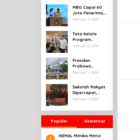
MBG Capai 60
Juta Penerima,
Prabowo: 1 Juta
Februari 4, 2026
Lapangan Kerja
Telah Tercipta
Tata Kelola
Program
Magang
Februari 2, 2026
Nasional
2026,Terus
Presiden
Diperkuat
Prabowo
Pemerintah
Tegaskan
Februari 2, 2026
Ketahanan
Energi sebagai
Sekolah Rakyat
Prioritas
Dipercepat,
Strategis
Pemerintah
Februari 1, 2026
Pembangunan
Pastikan Anak
Nasional
Rentan Tak
Putus Sekolah
Populer
Komentar
IKEMAL Mimika Minta
1