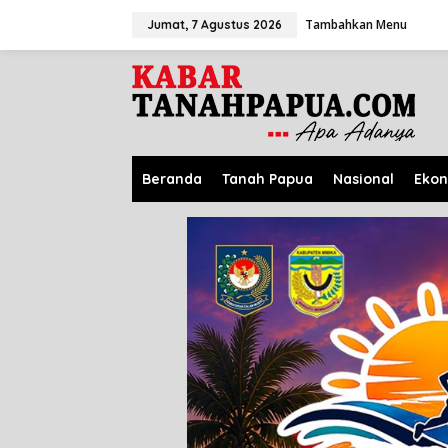
L
Tambahkan Menu
e
Jumat, 7 Agustus 2026
w
a
t
i
k
e
k
o
Beranda
Tanah Papua
Nasional
Eko
n
t
e
n