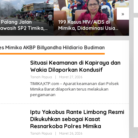
»
Palang Jalan
199 Kasus HIV/AIDS di
S
awasih SP2 Timika,
Mimika, Didominasi Usia
P
a Eksekusi Lahan
Produktif 15-34 Tahun
T
nya
s Mimika AKBP Billyandha Hildiario Budiman
Situasi Keamanan di Kapiraya dan
Wakia Dilaporkan Kondusif
Tanah Papua
|
Maret 27, 2026
O
L
TIMIKA,KTP.com – Aparat keamanan dari Polsek
E
Mimika Barat dilaporkan terus melakukan
H
pengamanan
K
A
B
A
Iptu Yakobus Rante Limbong Resmi
R
T
Dikukuhkan sebagai Kasat
A
N
Resnarkoba Polres Mimika
A
H
Tanah Papua
|
Maret 26, 2026
O
P
L