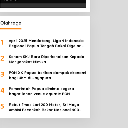
84 Dilihat
peedboat Terbalik
Insan Pers Tunjukkan
Olahraga
engangkut Mangga
Semangat Juang, Jurnalis
erbalik Motoris Selamat
Perempuan Mimika
Meriahkan Lomba Gerak
1
April 2025 Mendatang, Liga 4 Indonesia
Jalan Kreasi HUT ke-81 RI
Regional Papua Tengah Bakal Digelar di
Mimika
2
Senam SKJ Baru Diperkenalkan Kepada
Masyarakat Mimika
3
PON XX Papua berikan dampak ekonomi
bagi UKM di Jayapura
4
Pemerintah Papua diminta segera
bayar lahan venue aquatic PON
5
Rebut Emas Lari 200 Meter, Sri Maya
Ambisi Pecahkah Rekor Nasional 400
Meter