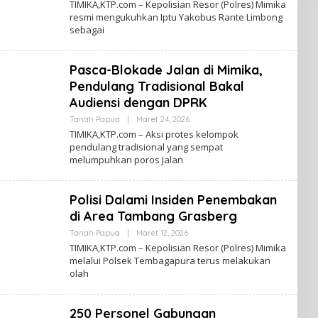
TIMIKA,KTP.com – Kepolisian Resor (Polres) Mimika
A
E
resmi mengukuhkan Iptu Yakobus Rante Limbong
P
H
sebagai
U
K
A
A
B
A
Pasca-Blokade Jalan di Mimika,
R
T
Pendulang Tradisional Bakal
A
N
Audiensi dengan DPRK
A
H
Tanah Papua
|
Maret 24, 2026
O
P
L
TIMIKA,KTP.com – Aksi protes kelompok
A
E
pendulang tradisional yang sempat
P
H
melumpuhkan poros Jalan
U
K
A
A
B
A
Polisi Dalami Insiden Penembakan
R
T
di Area Tambang Grasberg
A
N
Tanah Papua
|
Maret 12, 2026
O
A
L
TIMIKA,KTP.com – Kepolisian Resor (Polres) Mimika
H
E
P
melalui Polsek Tembagapura terus melakukan
H
A
olah
K
P
A
U
B
A
A
250 Personel Gabungan
R