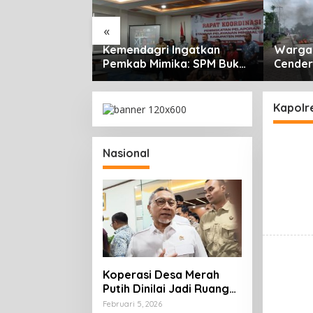
«
unjukkan
Kemendagri Ingatkan
Warga 
ang, Jurnalis
Pemkab Mimika: SPM Bukan
Cender
Mimika
Sekadar Laporan, Tapi
Rencan
Lomba Gerak
Wujud Nyata Pelayanan
Pemicu
 HUT ke-81 RI
Rakyat
Kapolre
Nasional
Koperasi Desa Merah
Putih Dinilai Jadi Ruang
Tumbuh Berdaya
Februari 5, 2026