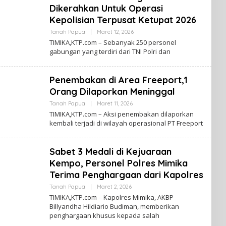
T
Dikerahkan Untuk Operasi
A
N
Kepolisian Terpusat Ketupat 2026
A
H
Tanah Papua
|
Maret 12, 2026
O
P
L
TIMIKA,KTP.com – Sebanyak 250 personel
A
E
gabungan yang terdiri dari TNI Polri dan
P
H
U
K
A
A
B
Penembakan di Area Freeport,1
A
R
Orang Dilaporkan Meninggal
T
A
Tanah Papua
|
Maret 11, 2026
O
N
L
TIMIKA,KTP.com – Aksi penembakan dilaporkan
A
E
kembali terjadi di wilayah operasional PT Freeport
H
H
P
K
A
A
P
B
Sabet 3 Medali di Kejuaraan
U
A
A
R
Kempo, Personel Polres Mimika
T
Terima Penghargaan dari Kapolres
A
N
Tanah Papua
|
Maret 2, 2026
O
A
L
H
TIMIKA,KTP.com – Kapolres Mimika, AKBP
E
P
Billyandha Hildiario Budiman, memberikan
H
A
penghargaan khusus kepada salah
K
P
A
U