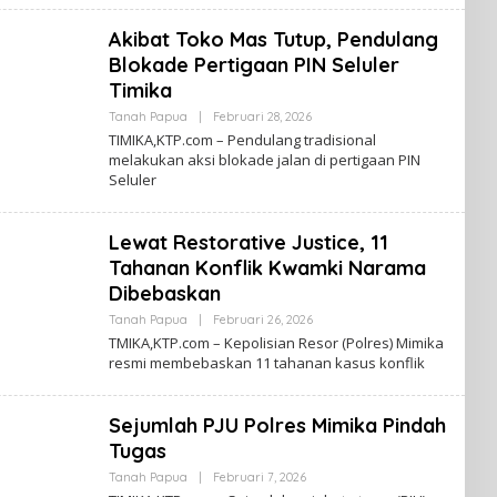
B
A
A
Akibat Toko Mas Tutup, Pendulang
R
T
Blokade Pertigaan PIN Seluler
A
N
Timika
A
H
Tanah Papua
|
Februari 28, 2026
O
P
L
TIMIKA,KTP.com – Pendulang tradisional
A
E
melakukan aksi blokade jalan di pertigaan PIN
P
H
Seluler
U
K
A
A
B
A
Lewat Restorative Justice, 11
R
T
Tahanan Konflik Kwamki Narama
A
N
Dibebaskan
A
H
Tanah Papua
|
Februari 26, 2026
O
P
L
TMIKA,KTP.com – Kepolisian Resor (Polres) Mimika
A
E
resmi membebaskan 11 tahanan kasus konflik
P
H
U
K
A
A
B
Sejumlah PJU Polres Mimika Pindah
A
R
Tugas
T
A
Tanah Papua
|
Februari 7, 2026
O
N
L