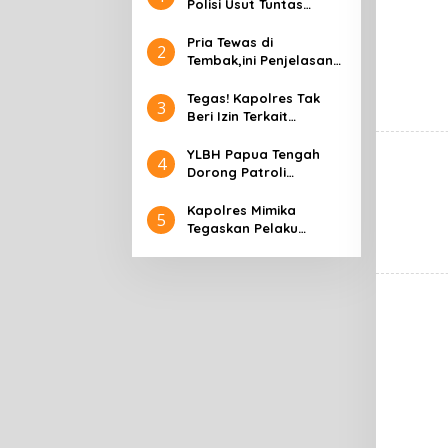
Polisi Usut Tuntas
Kasus Penembakan
Warga Maluku
Pria Tewas di
2
Tembak,ini Penjelasan
Kapolres Mimika AKBP
Alredo
Tegas! Kapolres Tak
3
Beri Izin Terkait
Rencana Aksi KNPB di
Mimika
YLBH Papua Tengah
4
Dorong Patroli
Gabungan Tekan
Kriminalitas di Mimika
Kapolres Mimika
5
Tegaskan Pelaku
Pembunuhan Warga
Kwamki Lama Akan
Ditangkap