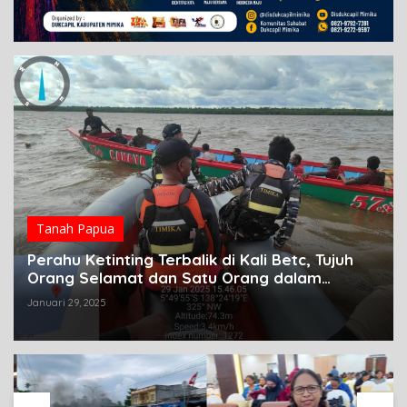
Tanah Papua
Perahu Ketinting Terbalik di Kali Betc, Tujuh
Orang Selamat dan Satu Orang dalam
Pencarian
Januari 29, 2025