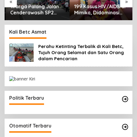
«
»
Warga Palang Jalan
199 Kasus HIV/AIDS di
Cenderawasih SP2
Mimika, Didominasi
Timika, Rencana
Usia Produktif 15-34
Eksekusi Lahan
Tahun
Pemicunya
Kali Betc Asmat
Perahu Ketinting Terbalik di Kali Betc,
Tujuh Orang Selamat dan Satu Orang
dalam Pencarian
Politik Terbaru
Otomatif Terbaru