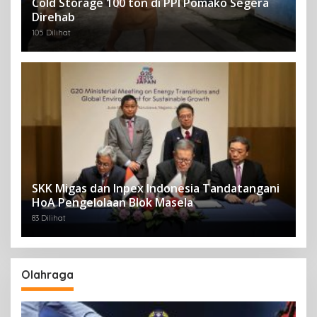
Cold Storage 100 ton di PPI Pomako Segera
Direhab
105 Dilihat
SKK Migas dan Inpex Indonesia Tandatangani
HoA Pengelolaan Blok Masela
83 Dilihat
Olahraga