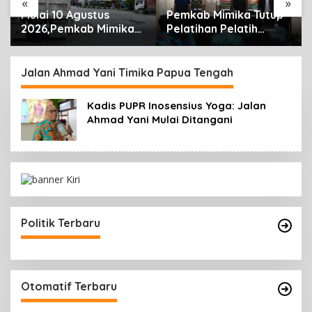
«
»
Mulai 10 Agustus
Pemkab Mimika Tutup
2026,Pemkab Mimika
Pelatihan Pelatih
Terapkan Sistem Ganjil
Lisensi D Dan Wasit
Genap Untuk
Lisensi C-2 Tahun 2026
Pengisihan Biosolar di
Jalan Ahmad Yani Timika Papua Tengah
SPBU
Kadis PUPR Inosensius Yoga: Jalan
Ahmad Yani Mulai Ditangani
Politik Terbaru
Otomatif Terbaru