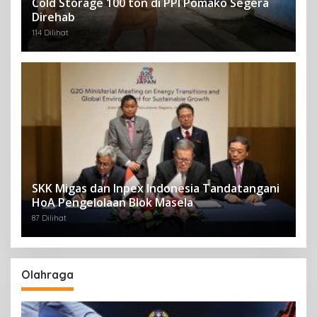
Cold Storage 100 ton di PPI Pomako Segera
Direhab
114 Dilihat
SKK Migas dan Inpex Indonesia Tandatangani
HoA Pengelolaan Blok Masela
87 Dilihat
Olahraga