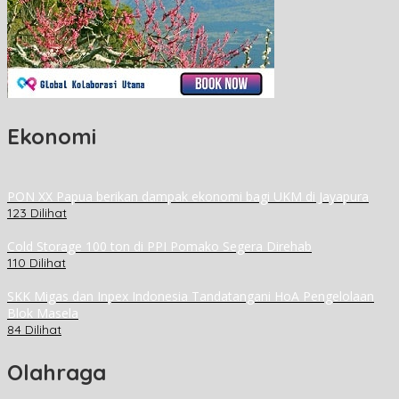
Ekonomi
PON XX Papua berikan dampak ekonomi bagi UKM di Jayapura
123 Dilihat
Cold Storage 100 ton di PPI Pomako Segera Direhab
110 Dilihat
SKK Migas dan Inpex Indonesia Tandatangani HoA Pengelolaan
Blok Masela
84 Dilihat
Olahraga