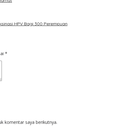
elamat
aksinasi HPV Bagi 300 Perempuan
dai
*
uk komentar saya berikutnya.