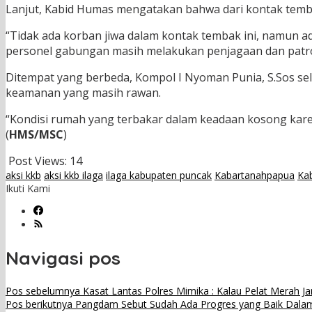
Lanjut, Kabid Humas mengatakan bahwa dari kontak tembak
“Tidak ada korban jiwa dalam kontak tembak ini, namun 
personel gabungan masih melakukan penjagaan dan patroli
Ditempat yang berbeda, Kompol I Nyoman Punia, S.Sos sel
keamanan yang masih rawan.
“Kondisi rumah yang terbakar dalam keadaan kosong karena
(
HMS/MSC
)
Post Views:
14
aksi kkb
aksi kkb ilaga
ilaga kabupaten puncak
Kabartanahpapua
Ka
Ikuti Kami
Navigasi pos
Pos sebelumnya
Kasat Lantas Polres Mimika : Kalau Pelat Merah Ja
Pos berikutnya
Pangdam Sebut Sudah Ada Progres yang Baik Dalam