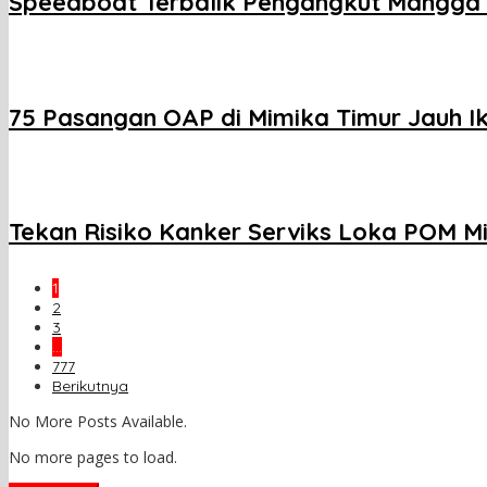
Speedboat Terbalik Pengangkut Mangga T
75 Pasangan OAP di Mimika Timur Jauh Ik
Tekan Risiko Kanker Serviks Loka POM 
1
2
3
…
777
Berikutnya
No More Posts Available.
No more pages to load.