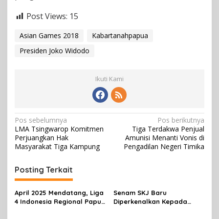
Post Views:
15
Asian Games 2018
Kabartanahpapua
Presiden Joko Widodo
Ikuti Kami
N
Pos sebelumnya
Pos berikutnya
LMA Tsingwarop Komitmen
Tiga Terdakwa Penjual
a
Perjuangkan Hak
Amunisi Menanti Vonis di
v
Masyarakat Tiga Kampung
Pengadilan Negeri Timika
i
Posting Terkait
g
a
April 2025 Mendatang, Liga
Senam SKJ Baru
s
4 Indonesia Regional Papua
Diperkenalkan Kepada
Tengah Bakal Digelar di
Masyarakat Mimika
i
Mimika