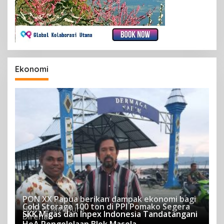
Ekonomi
PON XX Papua berikan dampak ekonomi bagi
Cold Storage 100 ton di PPI Pomako Segera
UKM di Jayapura
SKK Migas dan Inpex Indonesia Tandatangani
Direhab
118 Dilihat