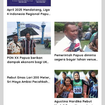
April 2025 Mendatang, Liga
4 Indonesia Regional Papua
Tengah Bakal Digelar di
Mimika
Pemerintah Papua diminta
PON XX Papua berikan
segera bayar lahan venue
dampak ekonomi bagi UKM
aquatic PON
di Jayapura
Rebut Emas Lari 200 Meter,
Sri Maya Ambisi Pecahkah
Rekor Nasional 400 Meter
Agustina Mardika Rebut