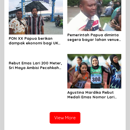
Pemerintah Papua diminta
PON XX Papua berikan
segera bayar lahan venue
dampak ekonomi bagi UKM
aquatic PON
di Jayapura
Rebut Emas Lari 200 Meter,
Sri Maya Ambisi Pecahkah
Rekor Nasional 400 Meter
Agustina Mardika Rebut
Medali Emas Nomor Lari
1.500 Meter Putri
View More