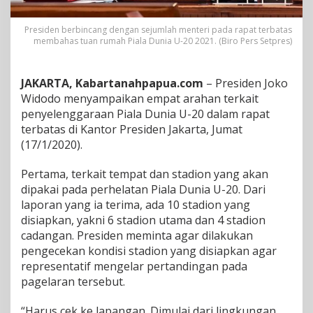
t
u
Presiden berbincang dengan sejumlah menteri pada rapat terbatas
k
membahas tuan rumah Piala Dunia U-20 2021. (Biro Pers Setpres)
P
e
n
JAKARTA, Kabartanahpapua.com
– Presiden Joko
y
Widodo menyampaikan empat arahan terkait
e
l
penyelenggaraan Piala Dunia U-20 dalam rapat
e
terbatas di Kantor Presiden Jakarta, Jumat
n
(17/1/2020).
g
g
Pertama, terkait tempat dan stadion yang akan
a
r
dipakai pada perhelatan Piala Dunia U-20. Dari
a
laporan yang ia terima, ada 10 stadion yang
a
disiapkan, yakni 6 stadion utama dan 4 stadion
n
cadangan. Presiden meminta agar dilakukan
P
pengecekan kondisi stadion yang disiapkan agar
i
a
representatif mengelar pertandingan pada
l
pagelaran tersebut.
a
D
“Harus cek ke lapangan. Dimulai dari lingkungan,
u