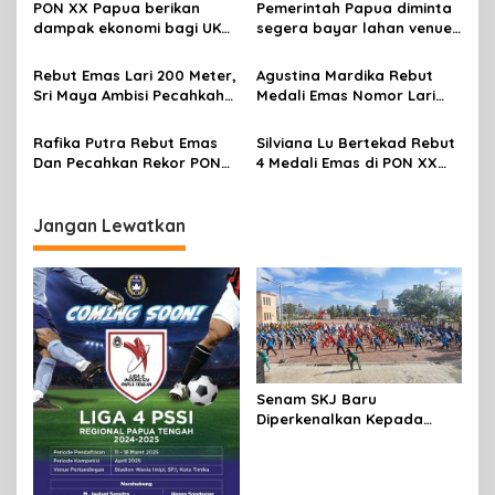
PON XX Papua berikan
Pemerintah Papua diminta
p
dampak ekonomi bagi UKM
segera bayar lahan venue
di Jayapura
aquatic PON
o
Rebut Emas Lari 200 Meter,
Agustina Mardika Rebut
s
Sri Maya Ambisi Pecahkah
Medali Emas Nomor Lari
Rekor Nasional 400 Meter
1.500 Meter Putri
Rafika Putra Rebut Emas
Silviana Lu Bertekad Rebut
Dan Pecahkan Rekor PON
4 Medali Emas di PON XX
Lontar Martil
Papua
Jangan Lewatkan
Senam SKJ Baru
Diperkenalkan Kepada
Masyarakat Mimika