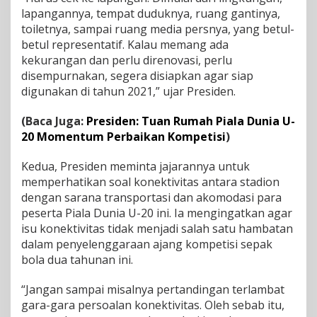
lapangannya, tempat duduknya, ruang gantinya,
n
i
toiletnya, sampai ruang media persnya, yang betul-
a
betul representatif. Kalau memang ada
U
kekurangan dan perlu direnovasi, perlu
-
disempurnakan, segera disiapkan agar siap
2
0
digunakan di tahun 2021,” ujar Presiden.
2
0
(Baca Juga:
Presiden: Tuan Rumah Piala Dunia U-
2
20 Momentum Perbaikan Kompetisi
)
1
Kedua, Presiden meminta jajarannya untuk
memperhatikan soal konektivitas antara stadion
dengan sarana transportasi dan akomodasi para
peserta Piala Dunia U-20 ini. Ia mengingatkan agar
isu konektivitas tidak menjadi salah satu hambatan
dalam penyelenggaraan ajang kompetisi sepak
bola dua tahunan ini.
“Jangan sampai misalnya pertandingan terlambat
gara-gara persoalan konektivitas. Oleh sebab itu,